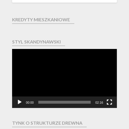
KREDYTY MIESZKANIOWE
STYL SKANDYNAWSKI
Odtwarzacz
video
00:00
02:16
TYNK O STRUKTURZE DREWNA