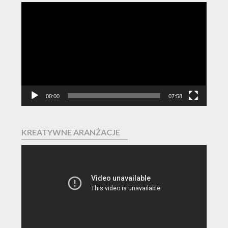
Odtwarzacz
video
00:00
07:58
KREATYWNE ARANŻACJE
Odtwarzacz
video