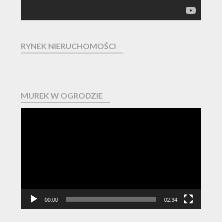
RYNEK NIERUCHOMOŚCI
MUREK W OGRODZIE
Odtwarzacz
video
00:00
02:34