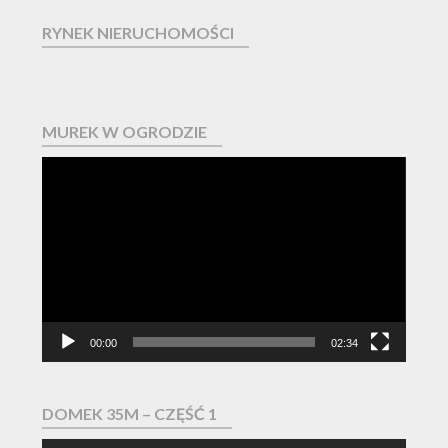
RYNEK NIERUCHOMOŚCI
MUREK W OGRODZIE
Odtwarzacz
video
00:00
02:34
DOMEK 35M – CZĘŚĆ 1