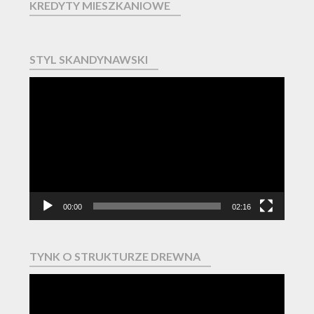
KREDYTY MIESZKANIOWE
STYL SKANDYNAWSKI
Odtwarzacz
video
00:00
02:16
TYNK O STRUKTURZE DREWNA
Odtwarzacz
video