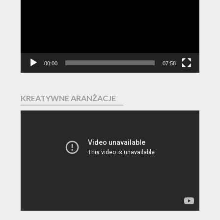
00:00
07:58
KREATYWNE ARANŻACJE
Odtwarzacz
video