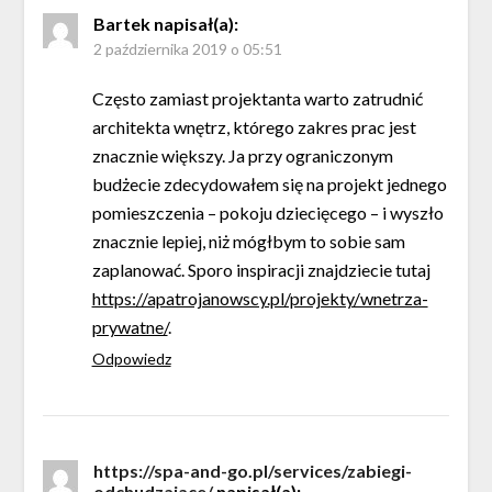
Bartek
napisał(a):
2 października 2019 o 05:51
Często zamiast projektanta warto zatrudnić
architekta wnętrz, którego zakres prac jest
znacznie większy. Ja przy ograniczonym
budżecie zdecydowałem się na projekt jednego
pomieszczenia – pokoju dziecięcego – i wyszło
znacznie lepiej, niż mógłbym to sobie sam
zaplanować. Sporo inspiracji znajdziecie tutaj
https://apatrojanowscy.pl/projekty/wnetrza-
prywatne/
.
Odpowiedz
https://spa-and-go.pl/services/zabiegi-
odchudzajace/
napisał(a):