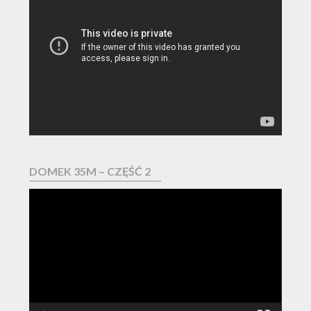
Odtwarzacz
video
DOMEK 35M – CZĘŚĆ 2
Odtwarzacz
video