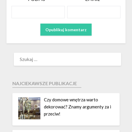
NAJCIEKAWSZE PUBLIKACJE
Czy domowe wnętrza warto
dekorować? Znamy argumenty za i
przeciw!