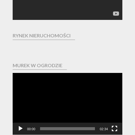
RYNEK NIERUCHOMOŚCI
MUREK W OGRODZIE
Odtwarzacz
video
00:00
02:34