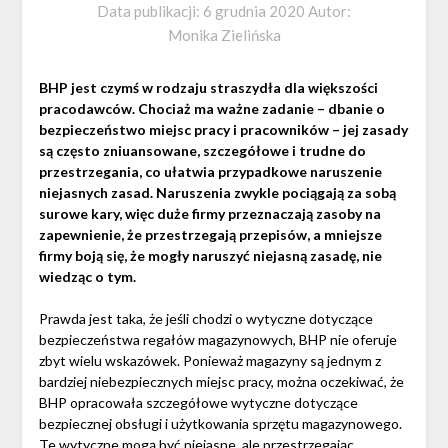
Data publikacji:
6 grudnia 2020
Autor:
Monika Zielińska
BHP jest czymś w rodzaju straszydła dla większości
pracodawców. Chociaż ma ważne zadanie – dbanie o
bezpieczeństwo miejsc pracy i pracowników – jej zasady
są często zniuansowane, szczegółowe i trudne do
przestrzegania, co ułatwia przypadkowe naruszenie
niejasnych zasad. Naruszenia zwykle pociągają za sobą
surowe kary, więc duże firmy przeznaczają zasoby na
zapewnienie, że przestrzegają przepisów, a mniejsze
firmy boją się, że mogły naruszyć niejasną zasadę, nie
wiedząc o tym.
Prawda jest taka, że jeśli chodzi o wytyczne dotyczące
bezpieczeństwa regałów magazynowych, BHP nie oferuje
zbyt wielu wskazówek. Ponieważ magazyny są jednym z
bardziej niebezpiecznych miejsc pracy, można oczekiwać, że
BHP opracowała szczegółowe wytyczne dotyczące
bezpiecznej obsługi i użytkowania sprzętu magazynowego.
Te wytyczne mogą być niejasne, ale przestrzegając