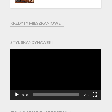
KREDYTY MIESZKANIOWE
STYL SKANDYNAWSKI
Odtwarzacz
video
00:00
02:16