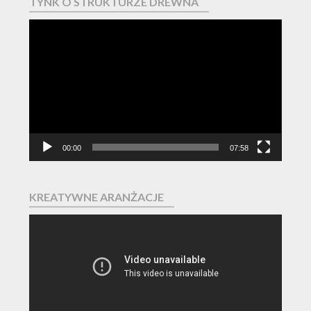
TYNK O STRUKTURZE DREWNA
Odtwarzacz
video
00:00
07:58
KREATYWNE ARANŻACJE
Odtwarzacz
video