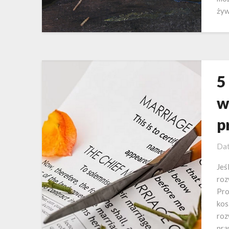
żyw
5
w
p
Dat
Jeś
roz
Pro
kos
roz
pra