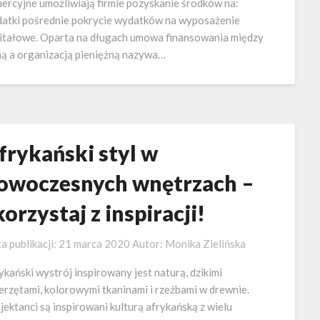
ercyjne umożliwiają firmie pozyskanie środków na:
atki pośrednie pokrycie wydatków na wyposażenie
itałowe. Oparta na długach umowa finansowania między
mą a organizacją pieniężną nazywa…
frykański styl w
owoczesnych wnętrzach –
korzystaj z inspiracji!
a publikacji:
21 marca 2020
Autor:
Monika Zielińska
ykański wystrój inspirowany jest naturą, dzikimi
erzętami, kolorowymi tkaninami i rzeźbami w drewnie.
jektanci są inspirowani kulturą afrykańską z wielu