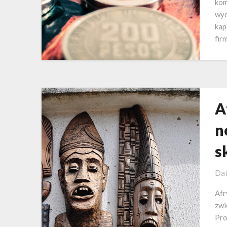
kom
wyd
kap
fir
A
n
s
Dat
Afr
zwi
Pro