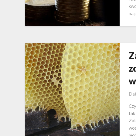
kwo
na 
Z
z
w
Dat
Czy
tak
Zal
wos
moż