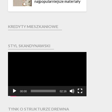
najpopularniejsze materiały
KREDYTY MIESZKANIOWE
STYL SKANDYNAWSKI
Odtwarzacz
video
00:00
02:16
TYNK O STRUKTURZE DREWNA