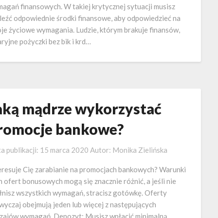
agań finansowych. W takiej krytycznej sytuacji musisz
leźć odpowiednie środki finansowe, aby odpowiedzieć na
je życiowe wymagania. Ludzie, którym brakuje finansów,
ryjne pożyczki bez bik i krd…
aką mądrze wykorzystać
romocje bankowe?
a publikacji:
15 marca 2020
Autor:
Monika Zielińska
eresuje Cię zarabianie na promocjach bankowych? Warunki
h ofert bonusowych mogą się znacznie różnić, a jeśli nie
łnisz wszystkich wymagań, stracisz gotówkę. Oferty
wyczaj obejmują jeden lub więcej z następujących
zajów wymagań. Depozyt: Musisz wpłacić minimalną