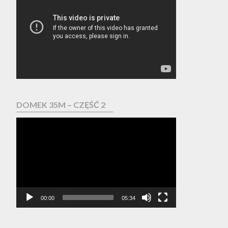
video
DOMEK 35M – CZĘŚĆ 2
Odtwarzacz
video
00:00
05:34