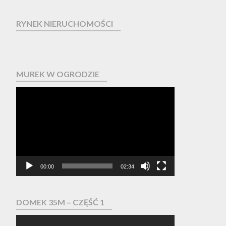
RYNEK NIERUCHOMOŚCI
MUREK W OGRODZIE
Odtwarzacz
video
00:00
02:34
DOMEK 35M – CZĘŚĆ 1
Odtwarzacz