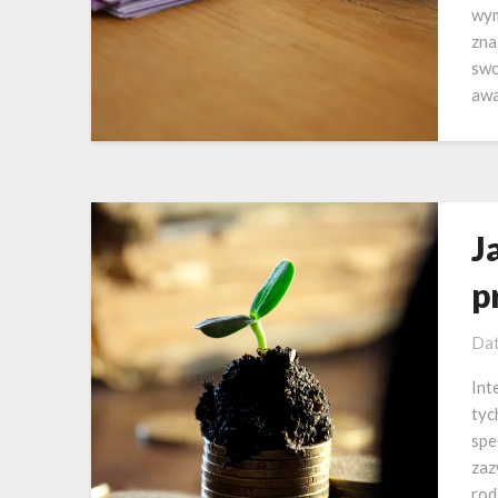
wym
zna
swo
awa
J
p
Dat
Int
tyc
spe
zaz
rod