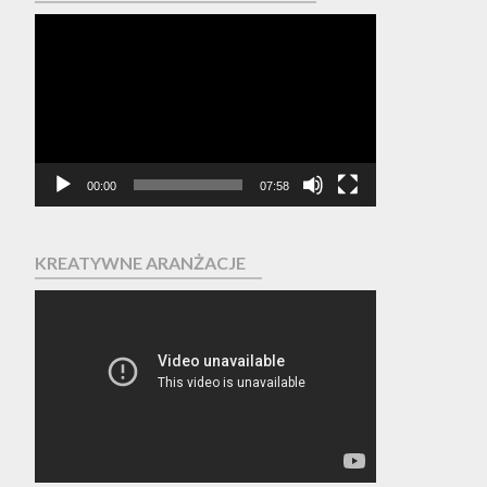
Odtwarzacz
video
00:00
07:58
KREATYWNE ARANŻACJE
Odtwarzacz
video