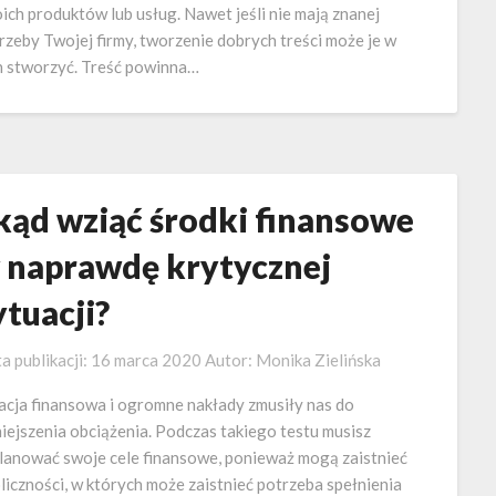
ich produktów lub usług. Nawet jeśli nie mają znanej
rzeby Twojej firmy, tworzenie dobrych treści może je w
h stworzyć. Treść powinna…
kąd wziąć środki finansowe
 naprawdę krytycznej
ytuacji?
a publikacji:
16 marca 2020
Autor:
Monika Zielińska
lacja finansowa i ogromne nakłady zmusiły nas do
iejszenia obciążenia. Podczas takiego testu musisz
lanować swoje cele finansowe, ponieważ mogą zaistnieć
liczności, w których może zaistnieć potrzeba spełnienia