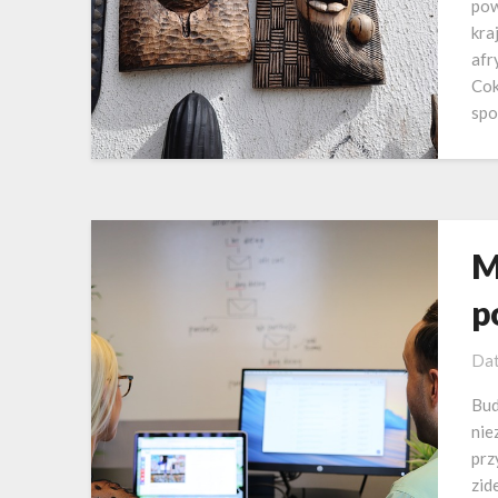
pow
kra
afr
Cok
spo
M
p
Dat
Bud
nie
prz
zid