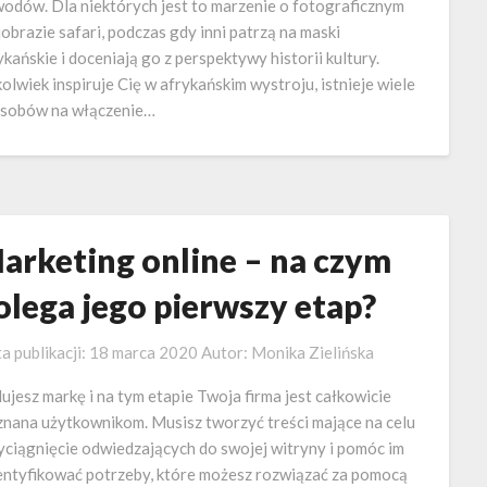
odów. Dla niektórych jest to marzenie o fotograficznym
jobrazie safari, podczas gdy inni patrzą na maski
ykańskie i doceniają go z perspektywy historii kultury.
olwiek inspiruje Cię w afrykańskim wystroju, istnieje wiele
sobów na włączenie…
arketing online – na czym
olega jego pierwszy etap?
a publikacji:
18 marca 2020
Autor:
Monika Zielińska
ujesz markę i na tym etapie Twoja firma jest całkowicie
znana użytkownikom. Musisz tworzyć treści mające na celu
yciągnięcie odwiedzających do swojej witryny i pomóc im
entyfikować potrzeby, które możesz rozwiązać za pomocą