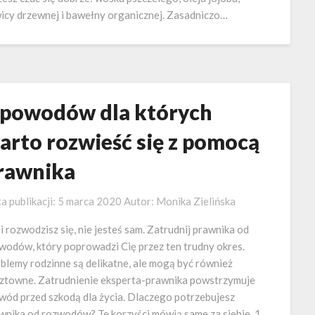
icy drzewnej i bawełny organicznej. Zasadniczo…
 powodów dla których
arto rozwieść się z pomocą
rawnika
a publikacji:
5 marca 2020
Autor:
Monika Zielińska
li rozwodzisz się, nie jesteś sam. Zatrudnij prawnika od
wodów, który poprowadzi Cię przez ten trudny okres.
blemy rodzinne są delikatne, ale mogą być również
ztowne. Zatrudnienie eksperta-prawnika powstrzymuje
wód przed szkodą dla życia. Dlaczego potrzebujesz
wnika od rozwodów? Te korzyści mówią same za siebie. 1.