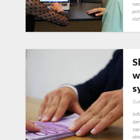
swo
pot
nic
S
w
s
Dat
Inf
zmn
zap
oko