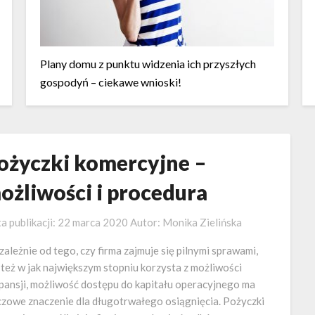
Plany domu z punktu widzenia ich przyszłych
gospodyń – ciekawe wnioski!
ożyczki komercyjne –
ożliwości i procedura
a publikacji:
22 marca 2020
Autor:
Monika Zielińska
zależnie od tego, czy firma zajmuje się pilnymi sprawami,
 też w jak największym stopniu korzysta z możliwości
pansji, możliwość dostępu do kapitału operacyjnego ma
czowe znaczenie dla długotrwałego osiągnięcia. Pożyczki