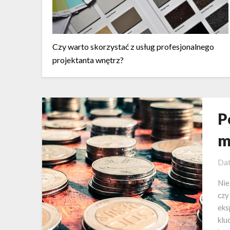
Czy warto skorzystać z usług profesjonalnego
projektanta wnętrz?
P
m
Dat
Nie
czy
eks
klu