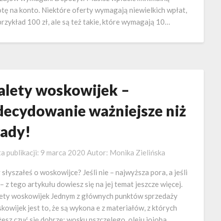
tę na konto. Niektóre oferty wymagają niewielkich wpłat,
przykład 100 zł, ale są też takie, które wymagają 10…
alety woskowijek –
decydowanie ważniejsze niż
ady!
a publikacji:
9 marca 2020
Autor:
Monika Zielińska
 słyszałeś o woskowijce? Jeśli nie – najwyższa pora, a jeśli
 – z tego artykułu dowiesz się na jej temat jeszcze więcej.
ety woskowijek Jednym z głównych punktów sprzedaży
kowijek jest to, że są wykona e z materiałów, z których
esz czuć się dobrze: wosku pszczelego, oleju jojoba,