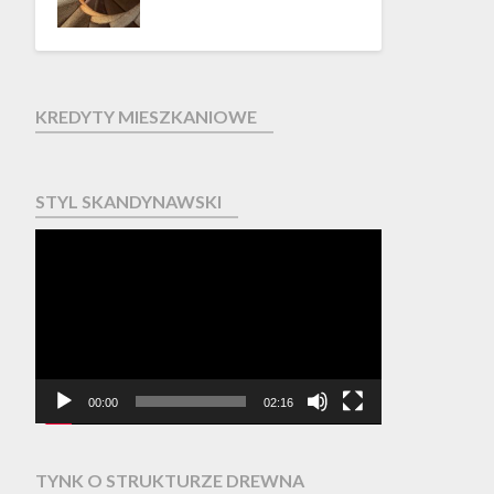
KREDYTY MIESZKANIOWE
STYL SKANDYNAWSKI
Odtwarzacz
video
00:00
02:16
TYNK O STRUKTURZE DREWNA