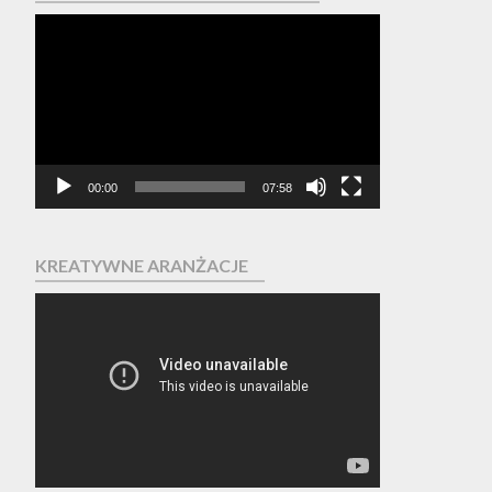
Odtwarzacz
video
00:00
07:58
KREATYWNE ARANŻACJE
Odtwarzacz
video