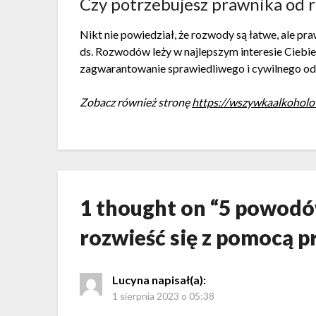
Czy potrzebujesz prawnika od
Nikt nie powiedział, że rozwody są łatwe, ale 
ds. Rozwodów leży w najlepszym interesie Ciebie 
zagwarantowanie sprawiedliwego i cywilnego odd
Zobacz również stronę
https://wszywkaalkoholo
1 thought on “
5 powodó
rozwieść się z pomocą 
Lucyna
napisał(a):
1 sierpnia 2023 o 05:38