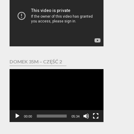
video
DOMEK 35M – CZĘŚĆ 2
Odtwarzacz
video
00:00
05:34