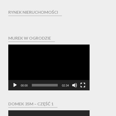
RYNEK NIERUCHOMOŚCI
MUREK W OGRODZIE
Odtwarzacz
video
00:00
02:34
DOMEK 35M – CZĘŚĆ 1
Odtwarzacz