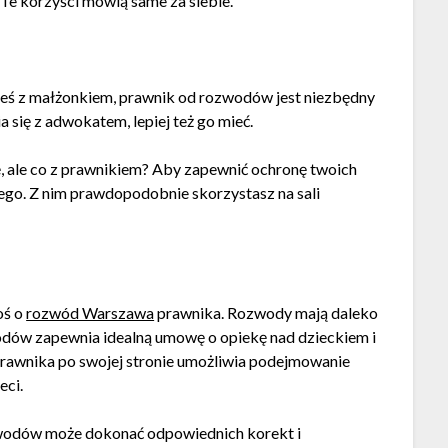
e korzyści mówią same za siebie.
łeś z małżonkiem, prawnik od rozwodów jest niezbędny
a się z adwokatem, lepiej też go mieć.
ę, ale co z prawnikiem? Aby zapewnić ochronę twoich
go. Z nim prawdopodobnie skorzystasz na sali
oś o
rozwód Warszawa
prawnika. Rozwody mają daleko
odów zapewnia idealną umowę o opiekę nad dzieckiem i
rawnika po swojej stronie umożliwia podejmowanie
eci.
ozwodów może dokonać odpowiednich korekt i