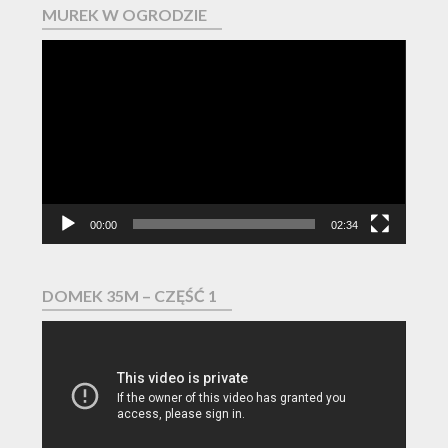
MUREK W OGRODZIE
Odtwarzacz
video
00:00
02:34
DOMEK 35M – CZĘŚĆ 1
Odtwarzacz
video