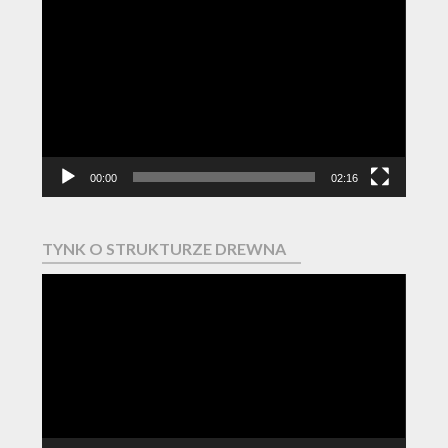
Odtwarzacz
video
00:00
02:16
TYNK O STRUKTURZE DREWNA
Odtwarzacz
video