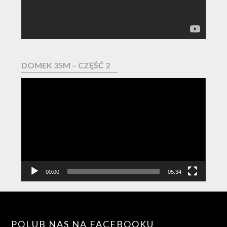
DOMEK 35M – CZĘŚĆ 2
Odtwarzacz
video
00:00
05:34
POLUB NAS NA FACEBOOKU