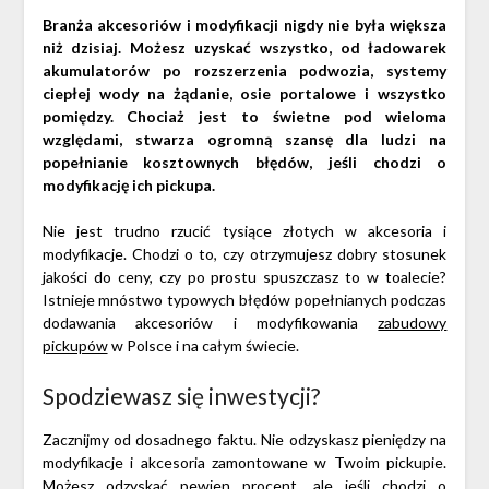
Branża akcesoriów i modyfikacji nigdy nie była większa
niż dzisiaj. Możesz uzyskać wszystko, od ładowarek
akumulatorów po rozszerzenia podwozia, systemy
ciepłej wody na żądanie, osie portalowe i wszystko
pomiędzy. Chociaż jest to świetne pod wieloma
względami, stwarza ogromną szansę dla ludzi na
popełnianie kosztownych błędów, jeśli chodzi o
modyfikację ich pickupa.
Nie jest trudno rzucić tysiące
złotych
w akcesoria i
modyfikacje. Chodzi o to, czy otrzymujesz dobry stosunek
jakości do ceny, czy po prostu spuszczasz to w toalecie?
Istnieje mnóstwo typowych błędów popełnianych podczas
dodawania akcesoriów i modyfikowania
zabudowy
pickupów
w Polsce i na całym świecie.
Spodziewasz się inwestycji?
Zacznijmy od dosadnego faktu. Nie odzyskasz pieniędzy na
modyfikacje i akcesoria zamontowane w Twoim pickupie.
Możesz odzyskać pewien procent, ale jeśli chodzi o