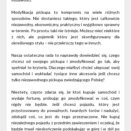
Modyfikacja pickupa to kompromis na wiele różnych
sposobów. Nie dostaniesz takiego, który jest całkowicie
niezawodny, ekonomiczny, praktyczny i wyjątkowo sprawny
w terenie. Po prostu taki nie istnieje. Możesz mieć niektóre
z nich, ale pojemnik który jest skonfigurowany dla
określonego stylu – nie przekroczy tego w innych.
Nasza ostateczna rada to naprawdę dowiedzieć się, czego
chcesz od swojego pickupa i zmodyfikować go tak, aby
spełniał te kryteria. Dlaczego miałbyś chcieć ulepszać swój
samochód i wykładać tysiące inne akcesoria jeśli chcesz
tylko niezawodnego pickupa zwiedzającego Polskę?
Niestety, często zdarza się, że ktoś kupuje samochód i
wydaje fortunę, próbując go zmodyfikować w coś, czym
nigdy nie będzie. Jeśli chcesz pojazdu, który jest
przystosowany do poważnych, twardych torów i nadużyć,
zdobądź coś, co jest do tego przeznaczone. Nie kupuj
niezależnego pojazdu z przednim zawieszeniem i oczekuj, że
będzie trwał nieskończenie podskakując w górę i w dół po