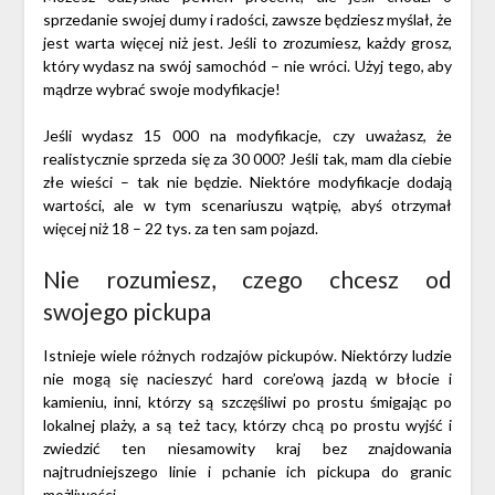
sprzedanie swojej dumy i radości, zawsze będziesz myślał, że
jest warta więcej niż jest. Jeśli to zrozumiesz, każdy grosz,
który wydasz na swój samochód – nie wróci. Użyj tego, aby
mądrze wybrać swoje modyfikacje!
Jeśli wydasz 15 000 na modyfikacje, czy uważasz, że
realistycznie sprzeda się za 30 000? Jeśli tak, mam dla ciebie
złe wieści – tak nie będzie. Niektóre modyfikacje dodają
wartości, ale w tym scenariuszu wątpię, abyś otrzymał
więcej niż 18 – 22 tys. za ten sam pojazd.
Nie rozumiesz, czego chcesz od
swojego pickupa
Istnieje wiele różnych rodzajów pickupów. Niektórzy ludzie
nie mogą się nacieszyć hard core’ową jazdą w błocie i
kamieniu, inni, którzy są szczęśliwi po prostu śmigając po
lokalnej plaży, a są też tacy, którzy chcą po prostu wyjść i
zwiedzić ten niesamowity kraj bez znajdowania
najtrudniejszego linie i pchanie ich pickupa do granic
możliwości.