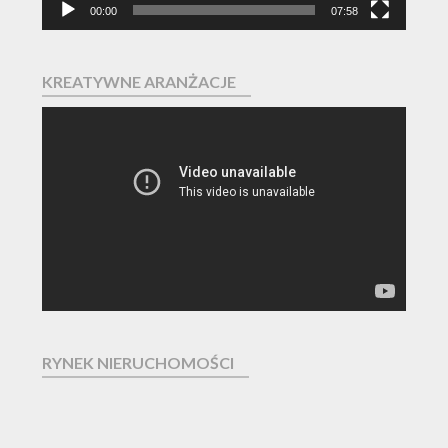
00:00
07:58
KREATYWNE ARANŻACJE
Odtwarzacz
video
RYNEK NIERUCHOMOŚCI