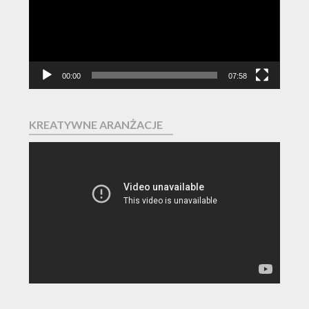
00:00
07:58
KREATYWNE ARANŻACJE
Odtwarzacz
video