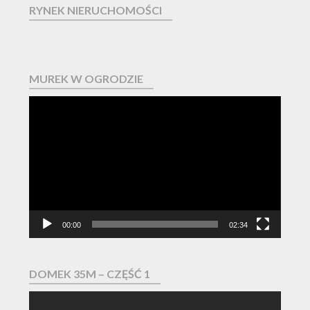
RYNEK NIERUCHOMOŚCI
MUREK W OGRODZIE
Odtwarzacz
video
00:00
02:34
DOMEK 35M – CZĘŚĆ 1
Odtwarzacz