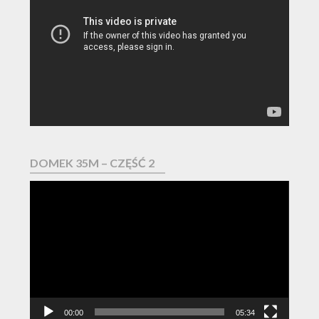
video
DOMEK 35M – CZĘŚĆ 2
Odtwarzacz
video
00:00
05:34