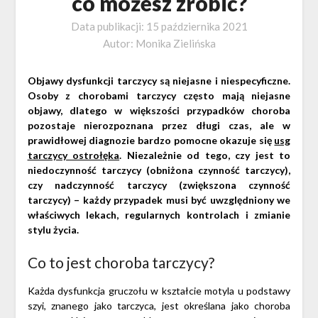
co możesz zrobić?
Data publikacji:
15 października 2021
Autor:
Monika Zielińska
Objawy dysfunkcji tarczycy są niejasne i niespecyficzne.
Osoby z chorobami tarczycy często mają niejasne
objawy, dlatego w większości przypadków choroba
pozostaje nierozpoznana przez długi czas, ale w
prawidłowej diagnozie bardzo pomocne okazuje się
usg
tarczycy ostrołęka
. Niezależnie od tego, czy jest to
niedoczynność tarczycy (obniżona czynność tarczycy),
czy nadczynność tarczycy (zwiększona czynność
tarczycy) – każdy przypadek musi być uwzględniony we
właściwych lekach, regularnych kontrolach i zmianie
stylu życia.
Co to jest choroba tarczycy?
Każda dysfunkcja gruczołu w kształcie motyla u podstawy
szyi, znanego jako tarczyca, jest określana jako choroba