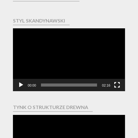
STYL SKANDYNAWSKI
Odtwarzacz
video
00:00
02:16
TYNK O STRUKTURZE DREWNA
Odtwarzacz
video