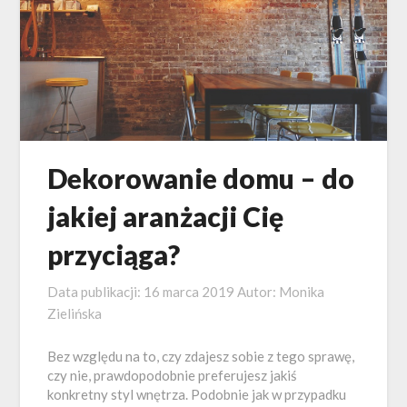
Dekorowanie domu – do
jakiej aranżacji Cię
przyciąga?
Data publikacji:
16 marca 2019
Autor:
Monika
Zielińska
Bez względu na to, czy zdajesz sobie z tego sprawę,
czy nie, prawdopodobnie preferujesz jakiś
konkretny styl wnętrza. Podobnie jak w przypadku