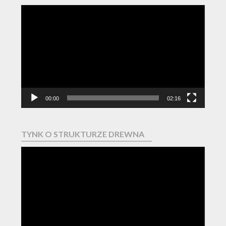
Odtwarzacz
video
00:00
02:16
TYNK O STRUKTURZE DREWNA
Odtwarzacz
video