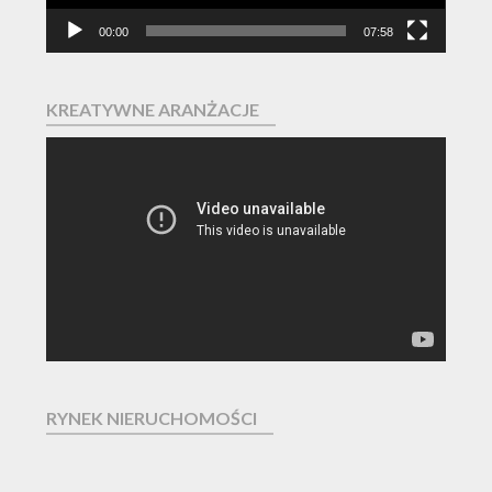
00:00
07:58
KREATYWNE ARANŻACJE
Odtwarzacz
video
RYNEK NIERUCHOMOŚCI