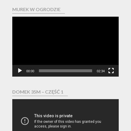
MUREK W OGRODZIE
Odtwarzacz
video
00:00
02:34
DOMEK 35M – CZĘŚĆ 1
Odtwarzacz
video