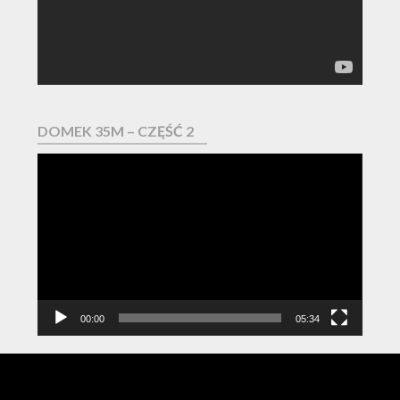
DOMEK 35M – CZĘŚĆ 2
Odtwarzacz
video
00:00
05:34