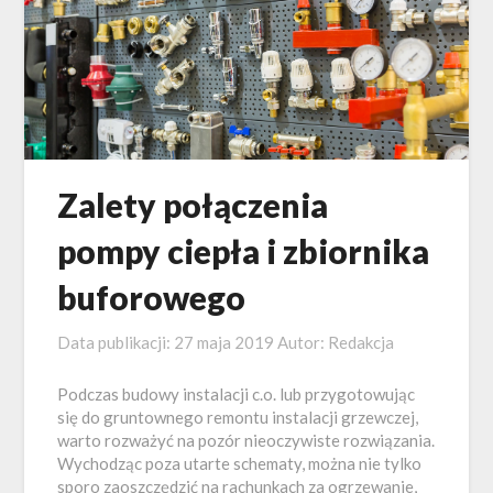
Zalety połączenia
pompy ciepła i zbiornika
buforowego
Data publikacji:
27 maja 2019
Autor:
Redakcja
Podczas budowy instalacji c.o. lub przygotowując
się do gruntownego remontu instalacji grzewczej,
warto rozważyć na pozór nieoczywiste rozwiązania.
Wychodząc poza utarte schematy, można nie tylko
sporo zaoszczędzić na rachunkach za ogrzewanie,