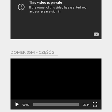
DOMEK 35M – CZĘŚĆ 2
Odtwarzacz
video
00:00
05:34