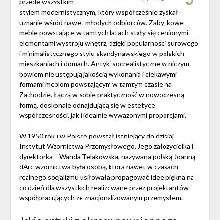
przede wszystkim
stylem modernistycznym, który współcześnie zyskał
uznanie wśród nawet młodych odbiorców. Zabytkowe
meble powstające w tamtych latach stały się cenionymi
elementami wystroju wnętrz, dzięki popularności surowego
i minimalistycznego stylu skandynawskiego w polskich
mieszkaniach i domach. Antyki socrealistyczne w niczym
bowiem nie ustępują jakością wykonania i ciekawymi
formami meblom powstającym w tamtym czasie na
Zachodzie. Łączą w sobie praktyczność w nowoczesną
formą, doskonale odnajdującą się w estetyce
współczesności, jak i idealnie wyważonymi proporcjami.
W 1950 roku w Polsce powstał istniejący do dzisiaj
Instytut Wzornictwa Przemysłowego. Jego założycielka i
dyrektorka – Wanda Telakowska, nazywana polską Joanną
dArc wzornictwa była osobą, która nawet w czasach
realnego socjalizmu usiłowała propagować idee piękna na
co dzień dla wszystkich realizowane przez projektantów
współpracujących ze znacjonalizowanym przemysłem.