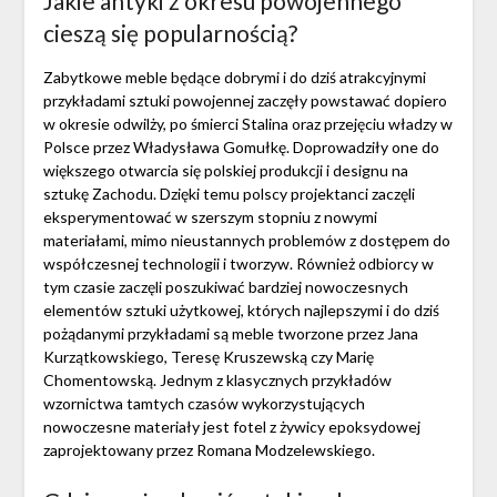
Jakie antyki z okresu powojennego
cieszą się popularnością?
Zabytkowe meble będące dobrymi i do dziś atrakcyjnymi
przykładami sztuki powojennej zaczęły powstawać dopiero
w okresie odwilży, po śmierci Stalina oraz przejęciu władzy w
Polsce przez Władysława Gomułkę. Doprowadziły one do
większego otwarcia się polskiej produkcji i designu na
sztukę Zachodu. Dzięki temu polscy projektanci zaczęli
eksperymentować w szerszym stopniu z nowymi
materiałami, mimo nieustannych problemów z dostępem do
współczesnej technologii i tworzyw. Również odbiorcy w
tym czasie zaczęli poszukiwać bardziej nowoczesnych
elementów sztuki użytkowej, których najlepszymi i do dziś
pożądanymi przykładami są meble tworzone przez Jana
Kurzątkowskiego, Teresę Kruszewską czy Marię
Chomentowską. Jednym z klasycznych przykładów
wzornictwa tamtych czasów wykorzystujących
nowoczesne materiały jest fotel z żywicy epoksydowej
zaprojektowany przez Romana Modzelewskiego.