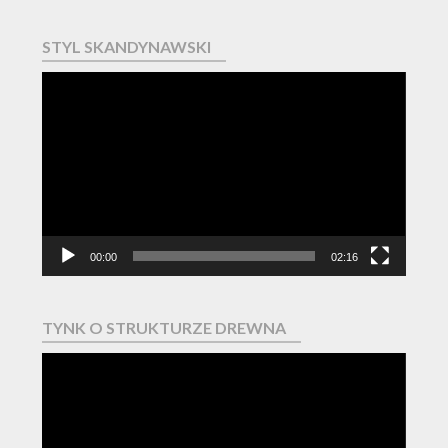
STYL SKANDYNAWSKI
Odtwarzacz
video
00:00
02:16
TYNK O STRUKTURZE DREWNA
Odtwarzacz
video