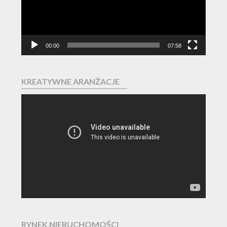
00:00
07:58
KREATYWNE ARANŻACJE
Odtwarzacz
video
RYNEK NIERUCHOMOŚCI