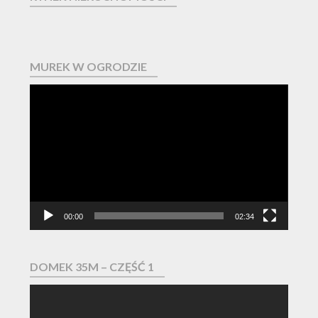
MUREK W OGRODZIE
Odtwarzacz
video
00:00
02:34
DOMEK 35M – CZĘŚĆ 1
Odtwarzacz
video