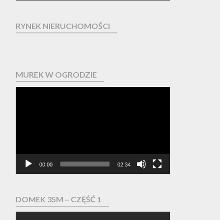
RYNEK NIERUCHOMOŚCI
MUREK W OGRODZIE
Odtwarzacz
video
00:00
02:34
DOMEK 35M – CZĘŚĆ 1
Odtwarzacz