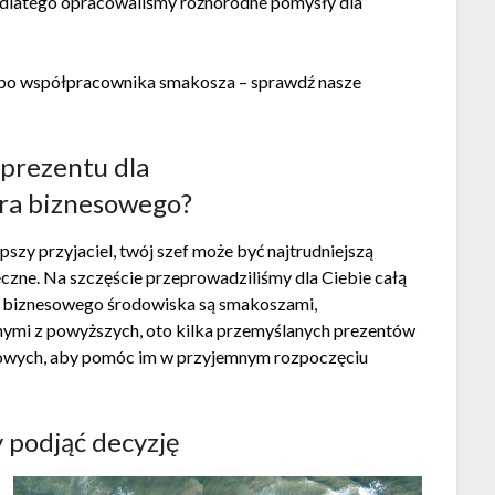
, dlatego opracowaliśmy różnorodne pomysły dla
po współpracownika smakosza – sprawdź nasze
prezentu dla
ra biznesowego?
szy przyjaciel, twój szef może być najtrudniejszą
eczne. Na szczęście przeprowadziliśmy dla Ciebie całą
z biznesowego środowiska są smakoszami,
dnymi z powyższych, oto kilka przemyślanych prezentów
sowych, aby pomóc im w przyjemnym rozpoczęciu
 podjąć decyzję