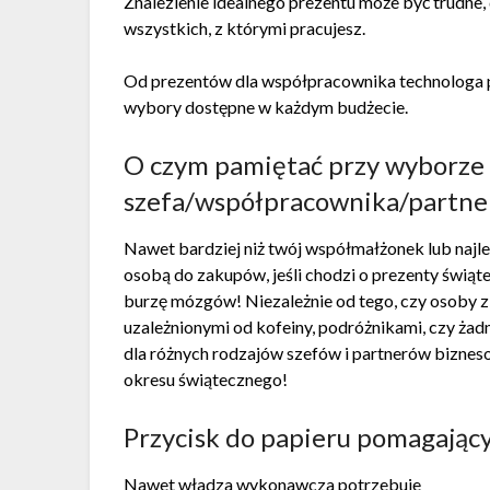
Znalezienie idealnego prezentu może być trudne
wszystkich, z którymi pracujesz.
Od prezentów dla współpracownika technologa 
wybory dostępne w każdym budżecie.
O czym pamiętać przy wyborze 
szefa/współpracownika/partne
Nawet bardziej niż twój współmałżonek lub najlep
osobą do zakupów, jeśli chodzi o prezenty świąt
burzę mózgów! Niezależnie od tego, czy osoby 
uzależnionymi od kofeiny, podróżnikami, czy ża
dla różnych rodzajów szefów i partnerów bizne
okresu świątecznego!
Przycisk do papieru pomagający
Nawet władza wykonawcza potrzebuje