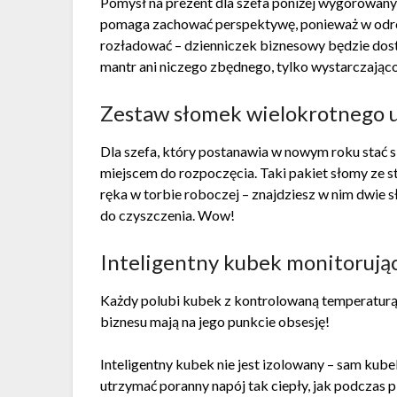
Pomysł na prezent dla szefa poniżej wygórowan
pomaga zachować perspektywę, ponieważ w odróżn
rozładować – dzienniczek biznesowy będzie dost
mantr ani niczego zbędnego, tylko wystarczająco 
Zestaw słomek wielokrotnego 
Dla szefa, który postanawia w nowym roku stać s
miejscem do rozpoczęcia. Taki pakiet słomy ze st
ręka w torbie roboczej – znajdziesz w nim dwie
do czyszczenia. Wow!
Inteligentny kubek monitorują
Każdy polubi kubek z kontrolowaną temperaturą 
biznesu mają na jego punkcie obsesję!
Inteligentny kubek nie jest izolowany – sam kube
utrzymać poranny napój tak ciepły, jak podczas 