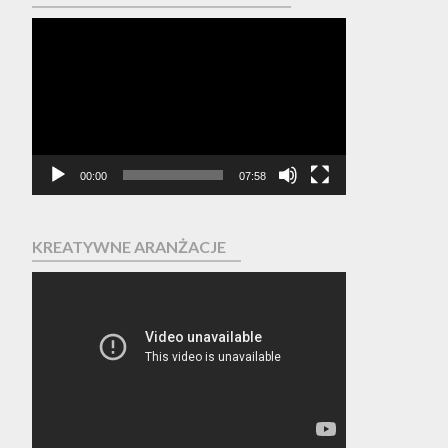
Odtwarzacz
video
00:00
07:58
KREATYWNE ARANŻACJE
Odtwarzacz
video