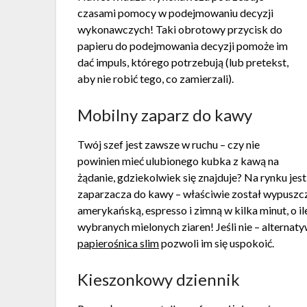
czasami pomocy w podejmowaniu decyzji
wykonawczych! Taki obrotowy przycisk do
papieru do podejmowania decyzji pomoże im
dać impuls, którego potrzebują (lub pretekst,
aby nie robić tego, co zamierzali).
Mobilny zaparz do kawy
Twój szef jest zawsze w ruchu – czy nie
powinien mieć ulubionego kubka z kawą na
żądanie, gdziekolwiek się znajduje? Na rynku je
zaparzacza do kawy – właściwie został wypuszcz
amerykańską, espresso i zimną w kilka minut, o 
wybranych mielonych ziaren! Jeśli nie – alternat
papierośnica slim
pozwoli im się uspokoić.
Kieszonkowy dziennik