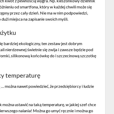
ych kwot z pewnością wygra. Np. kieszonkowy dziennik
ieniu od smartfona, który w każdej chwili może się
ępny przez cały dzień. Nie ma w nim podpowiedzi,
dużi miejsca na zapisanie swoich myśli.
użytku
ię bardziej ekologiczny, ten zestaw jest dobrym
ali nierdzewnej świetnie się zwija i zawsze będzie pod
 słomki, silikonową końcówkę do i szczecinową szczotkę
cy temperaturę
… można nawet powiedzieć, że przedsiębiorcy i ludzie
k można ustawić na taką temperaturę, w jakiej szef chce
pierwszego nalania! Można go umyć ręcznie i można go