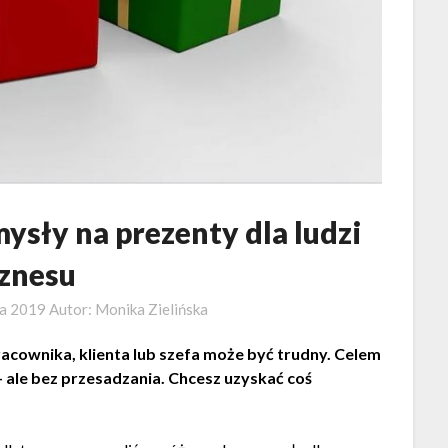
ysły na prezenty dla ludzi
iznesu
ia 2019
Autor:
Monika Zielińska
ownika, klienta lub szefa może być trudny. Celem
– ale bez przesadzania. Chcesz uzyskać coś