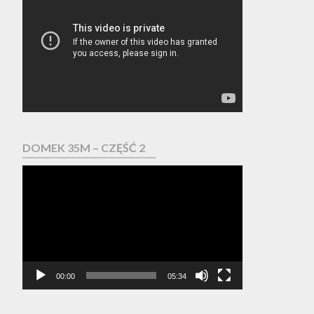
video
DOMEK 35M – CZĘŚĆ 2
Odtwarzacz
video
00:00
05:34