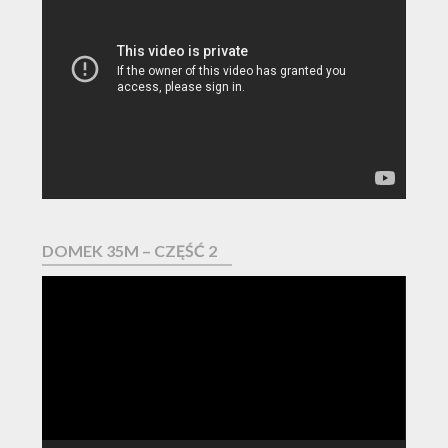
Odtwarzacz
video
DOMEK 35M – CZĘŚĆ 2
Odtwarzacz
video