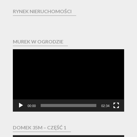
RYNEK NIERUCHOMOŚCI
MUREK W OGRODZIE
Odtwarzacz
video
00:00
02:34
DOMEK 35M – CZĘŚĆ 1