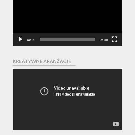
00:00
07:58
KREATYWNE ARANŻACJE
Odtwarzacz
video