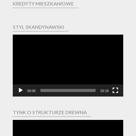
KREDYTY MIESZKANIOWE
STYL SKANDYNAWSKI
Odtwarzacz
video
00:00
02:16
TYNK O STRUKTURZE DREWNA
Odtwarzacz
video