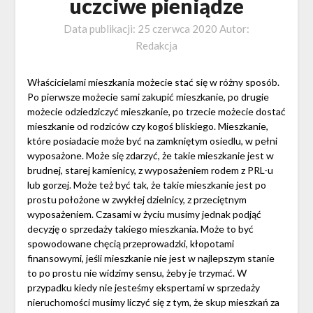
uczciwe pieniądze
Data publikacji:
25 czerwca 2020
Autor:
Redakcja
Właścicielami mieszkania możecie stać się w różny sposób.
Po pierwsze możecie sami zakupić mieszkanie, po drugie
możecie odziedziczyć mieszkanie, po trzecie możecie dostać
mieszkanie od rodziców czy kogoś bliskiego. Mieszkanie,
które posiadacie może być na zamkniętym osiedlu, w pełni
wyposażone. Może się zdarzyć, że takie mieszkanie jest w
brudnej, starej kamienicy, z wyposażeniem rodem z PRL-u
lub gorzej. Może też być tak, że takie mieszkanie jest po
prostu położone w zwykłej dzielnicy, z przeciętnym
wyposażeniem. Czasami w życiu musimy jednak podjąć
decyzję o sprzedaży takiego mieszkania. Może to być
spowodowane chęcią przeprowadzki, kłopotami
finansowymi, jeśli mieszkanie nie jest w najlepszym stanie
to po prostu nie widzimy sensu, żeby je trzymać. W
przypadku kiedy nie jesteśmy ekspertami w sprzedaży
nieruchomości musimy liczyć się z tym, że skup mieszkań za