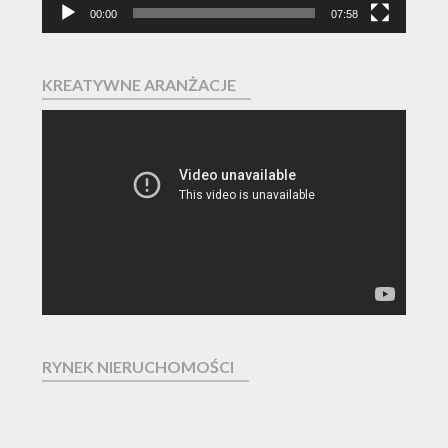
00:00
07:58
KREATYWNE ARANŻACJE
Odtwarzacz
video
RYNEK NIERUCHOMOŚCI