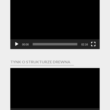
Odtwarzacz
video
00:00
02:16
TYNK O STRUKTURZE DREWNA
Odtwarzacz
video