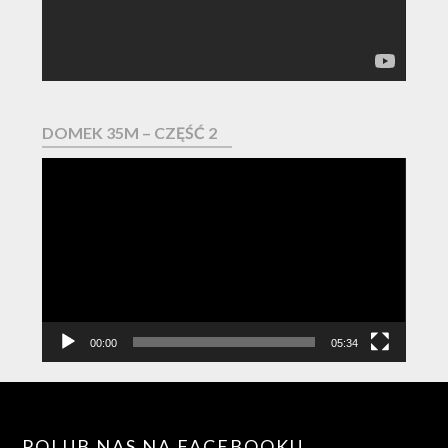
DOMEK 35M – CZĘŚĆ 2
Odtwarzacz
video
00:00
05:34
POLUB NAS NA FACEBOOKU