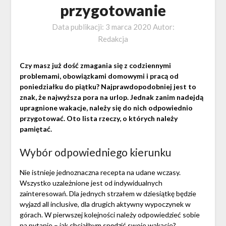
przygotowanie
Data publikacji:
3 marca 2020
Autor:
Redakcja
Czy masz już dość zmagania się z codziennymi
problemami, obowiązkami domowymi i pracą od
poniedziałku do piątku? Najprawdopodobniej jest to
znak, że najwyższa pora na urlop. Jednak zanim nadejdą
upragnione wakacje, należy się do nich odpowiednio
przygotować. Oto lista rzeczy, o których należy
pamiętać.
Wybór odpowiedniego kierunku
Nie istnieje jednoznaczna recepta na udane wczasy.
Wszystko uzależnione jest od indywidualnych
zainteresowań. Dla jednych strzałem w dziesiątkę będzie
wyjazd all inclusive, dla drugich aktywny wypoczynek w
górach. W pierwszej kolejności należy odpowiedzieć sobie
na pytanie – jak chciałbym spędzić swoje wakacje?