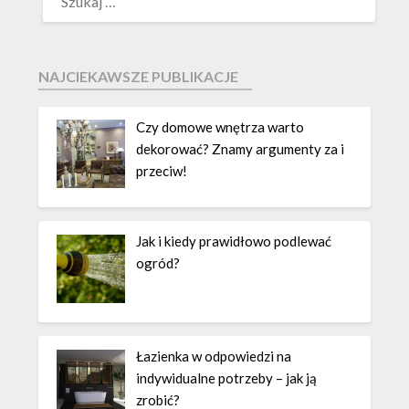
NAJCIEKAWSZE PUBLIKACJE
Czy domowe wnętrza warto
dekorować? Znamy argumenty za i
przeciw!
Jak i kiedy prawidłowo podlewać
ogród?
Łazienka w odpowiedzi na
indywidualne potrzeby – jak ją
zrobić?