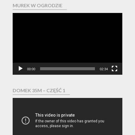
MUREK W OGRODZIE
Odtwarzacz
video
00:00
02:34
DOMEK 35M – CZĘŚĆ 1
Odtwarzacz
video