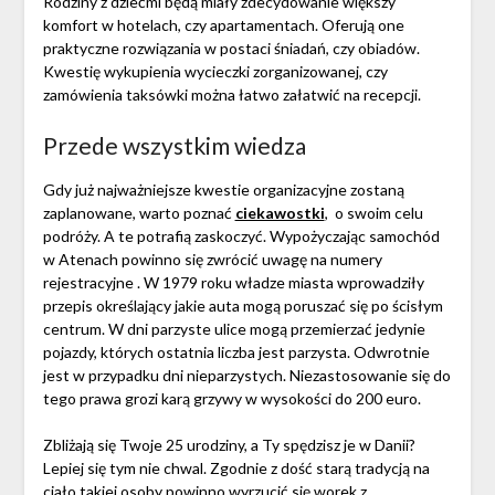
Rodziny z dziećmi będą miały zdecydowanie większy
komfort w hotelach, czy apartamentach. Oferują one
praktyczne rozwiązania w postaci śniadań, czy obiadów.
Kwestię wykupienia wycieczki zorganizowanej, czy
zamówienia taksówki można łatwo załatwić na recepcji.
Przede wszystkim wiedza
Gdy już najważniejsze kwestie organizacyjne zostaną
zaplanowane, warto poznać
ciekawostki
, o swoim celu
podróży. A te potrafią zaskoczyć. Wypożyczając samochód
w Atenach powinno się zwrócić uwagę na numery
rejestracyjne . W 1979 roku władze miasta wprowadziły
przepis określający jakie auta mogą poruszać się po ścisłym
centrum. W dni parzyste ulice mogą przemierzać jedynie
pojazdy, których ostatnia liczba jest parzysta. Odwrotnie
jest w przypadku dni nieparzystych. Niezastosowanie się do
tego prawa grozi karą grzywy w wysokości do 200 euro.
Zbliżają się Twoje 25 urodziny, a Ty spędzisz je w Danii?
Lepiej się tym nie chwal. Zgodnie z dość starą tradycją na
ciało takiej osoby powinno wyrzucić się worek z