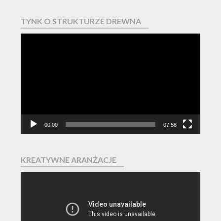
TYNK O STRUKTURZE DREWNA
Odtwarzacz
video
00:00
07:58
KREATYWNE ARANŻACJE
Odtwarzacz
video