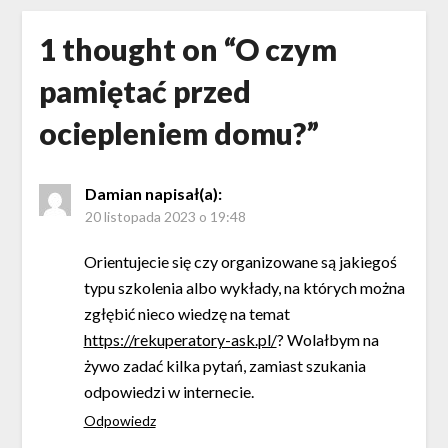
1 thought on “
O czym
pamiętać przed
ociepleniem domu?
”
Damian
napisał(a):
20 listopada 2023 o 19:48
Orientujecie się czy organizowane są jakiegoś
typu szkolenia albo wykłady, na których można
zgłębić nieco wiedzę na temat
https://rekuperatory-ask.pl/
? Wolałbym na
żywo zadać kilka pytań, zamiast szukania
odpowiedzi w internecie.
Odpowiedz