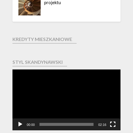
projektu
KREDYTY MIESZKANIOWE
STYL SKANDYNAWSKI
Odtwarzacz
video
00:00
02:16