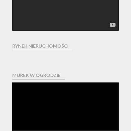
RYNEK NIERUCHOMOŚCI
MUREK W OGRODZIE
Odtwarzacz
video