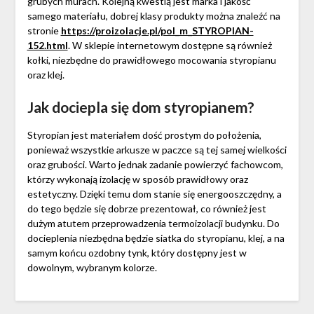
grubych murach. Kolejną kwestią jest marka i jakość
samego materiału, dobrej klasy produkty można znaleźć na
stronie
https://proizolacje.pl/pol_m_STYROPIAN-
152.html
. W sklepie internetowym dostępne są również
kołki, niezbędne do prawidłowego mocowania styropianu
oraz klej.
Jak dociepla się dom styropianem?
Styropian jest materiałem dość prostym do położenia,
ponieważ wszystkie arkusze w paczce są tej samej wielkości
oraz grubości. Warto jednak zadanie powierzyć fachowcom,
którzy wykonają izolację w sposób prawidłowy oraz
estetyczny. Dzięki temu dom stanie się energooszczędny, a
do tego będzie się dobrze prezentował, co również jest
dużym atutem przeprowadzenia termoizolacji budynku. Do
docieplenia niezbędna będzie siatka do styropianu, klej, a na
samym końcu ozdobny tynk, który dostępny jest w
dowolnym, wybranym kolorze.