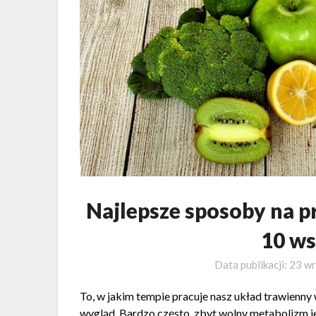
Najlepsze sposoby na p
10 w
Data publikacji:
23 wr
To, w jakim tempie pracuje nasz układ trawienn
wygląd. Bardzo często, zbyt wolny metabolizm je