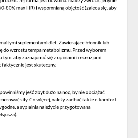
procent. Jej forma jest dowolna. Należy zwrócić jedynie
0-80% max HR) i wspomnianą objętość (zaleca się, aby
aitymi suplementami diet. Zawierające błonnik lub
się do wzrostu tempa metabolizmu. Przed wyborem
tym, aby zaznajomić się z opiniami i recenzjami
faktycznie jest skuteczny.
owinniśmy jeść zbyt dużo na noc, by nie obciążać
enerować siły. Co więcej, należy zadbać także o komfort
godne, a sypialnia należycie przygotowana
lsjusza).