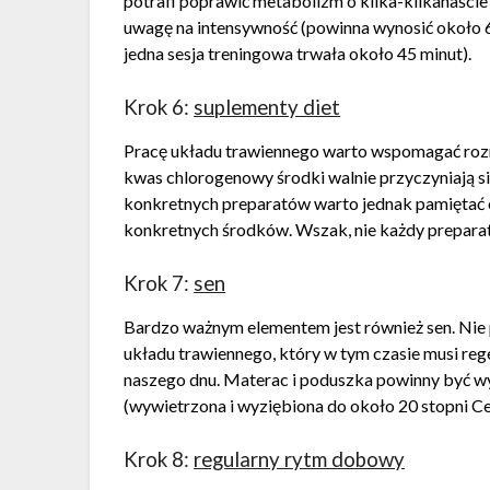
potrafi poprawić metabolizm o kilka-kilkanaście 
uwagę na intensywność (powinna wynosić około 6
jedna sesja treningowa trwała około 45 minut).
Krok 6:
suplementy diet
Pracę układu trawiennego warto wspomagać rozm
kwas chlorogenowy środki walnie przyczyniają 
konkretnych preparatów warto jednak pamiętać o 
konkretnych środków. Wszak, nie każdy preparat 
Krok 7:
sen
Bardzo ważnym elementem jest również sen. Nie p
układu trawiennego, który w tym czasie musi reg
naszego dnu. Materac i poduszka powinny być wy
(wywietrzona i wyziębiona do około 20 stopni Ce
Krok 8:
regularny rytm dobowy