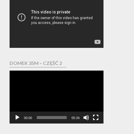
video
DOMEK 35M – CZĘŚĆ 2
Odtwarzacz
video
00:00
05:34