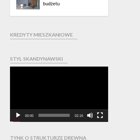
budżetu
KREDYTY MIESZKANIOWE
STYL SKANDYNAWSKI
Odtwarzacz
video
00:00
02:16
TYNK O STRUKTURZE DREWNA