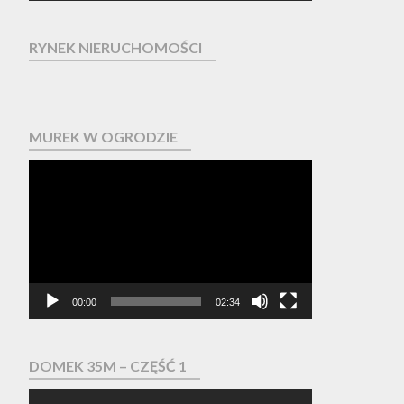
RYNEK NIERUCHOMOŚCI
MUREK W OGRODZIE
Odtwarzacz
video
00:00
02:34
DOMEK 35M – CZĘŚĆ 1
Odtwarzacz