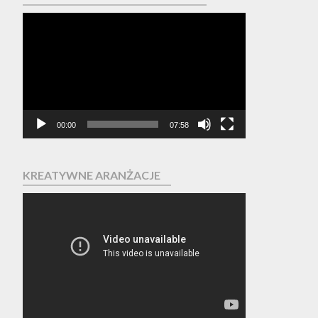
Odtwarzacz
video
00:00
07:58
KREATYWNE ARANŻACJE
Odtwarzacz
video