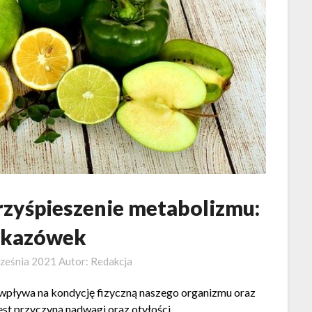
rzyśpieszenie metabolizmu:
skazówek
ześnia 2021
Autor:
Redakcja
y wpływa na kondycję fizyczną naszego organizmu oraz
st przyczyną nadwagi oraz otyłości.