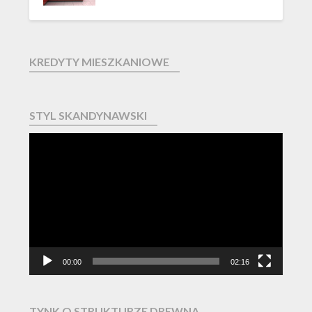
KREDYTY MIESZKANIOWE
STYL SKANDYNAWSKI
Odtwarzacz
video
00:00
02:16
TYNK O STRUKTURZE DREWNA