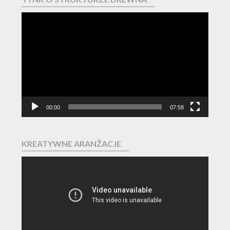
Odtwarzacz
video
00:00
07:58
KREATYWNE ARANŻACJE
Odtwarzacz
video