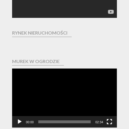
RYNEK NIERUCHOMOŚCI
MUREK W OGRODZIE
Odtwarzacz
video
00:00
02:34