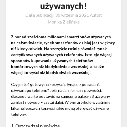
używanych!
Data publikacji:
30 września 2021
Autor:
Monika Zielińska
Z ponad sześcioma milionami smartfonów używanych
na całym świecie, rynek smartfonów dzisiaj jest większy
niż kiedykolwiek. Na szczęście rośnie również rynek
certyfikowanych używanych telefonów. Istnieje więcej
sposobów kupowania używanych telefonów
komórkowych niż kiedykolwiek wcześniej, a także
więcej korzyści niż kiedykolwiek wcześniej.
Czy jesteś gotowy na korzyści płynące z posiadania
używanego telefonu? Jeśli nadal nie masz pewności,
dlaczego warto postawić na
samsung galaxy s8 używany
zamiast nowego – czytaj dalej. W tym artykule wyjaśnimy
kilka najlepszych korzyści, jakie mogą oferować używane
telefony.
1. Oszczędzaj pieniądze