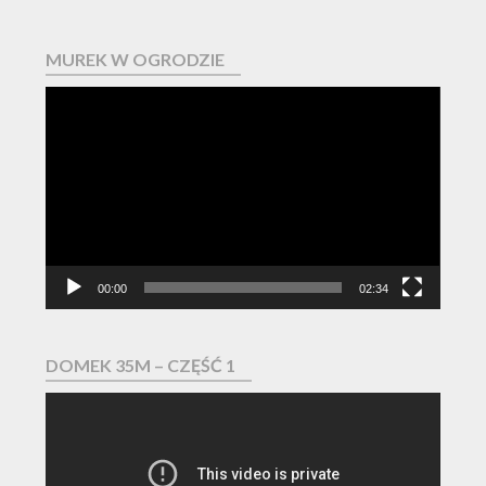
MUREK W OGRODZIE
Odtwarzacz
video
00:00
02:34
DOMEK 35M – CZĘŚĆ 1
Odtwarzacz
video