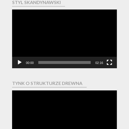
STYL SKANDYNAWSKI
Odtwarzacz
video
00:00
02:16
TYNK O STRUKTURZE DREWNA
Odtwarzacz
video