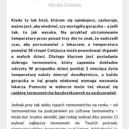
Monika Zielińska
Kiedy ty lub ktoś, którym się opiekujesz, zachoruje,
ważne jest, aby wiedzieć, czy wystąpiła gorączka – a jeśli
tak, to jak wysoka. Na przykład utrzymywanie
temperatury przez ponad trzy dni to znak, że nadszedł
czas, aby porozmawiać z lekarzem, a temperatura
powyżej
38 stopni Celsjusza
może powodować drgawki
u małych dzieci. Dlatego kluczem jest posiadanie
dobrego termometru, który zapewnia dokładne
odczyty. W przypadku dzieci poniżej 3 miesiąca życia
temperaturę należy mierzyć doodbytniczo, a każda
gorączka w tej grupie wiekowej wymaga wezwania
lekarza.
Pomocny w wyborze może też okazać się
ranking termometrów bezdotykowych na podczerwień
.
Jednak przy tak wielu typach termometrów na rynku – od
termometrów na podczerwień po cyfrowe termometry –
może być trudno określić, jaki rodzaj wybrać.Aby pomóc Ci
wybrać najlepszy termometr do Twoich potrzeb,
przetestowaliśmy termometry pod kątem dokładności (u