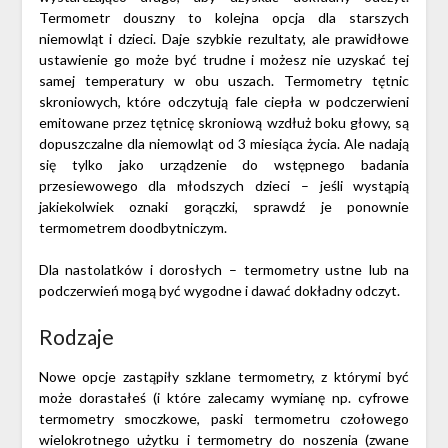
Termometr douszny to kolejna opcja dla starszych
niemowląt i dzieci. Daje szybkie rezultaty, ale prawidłowe
ustawienie go może być trudne i możesz nie uzyskać tej
samej temperatury w obu uszach. Termometry tętnic
skroniowych, które odczytują fale ciepła w podczerwieni
emitowane przez tętnicę skroniową wzdłuż boku głowy, są
dopuszczalne dla niemowląt od 3 miesiąca życia. Ale nadają
się tylko jako urządzenie do wstępnego badania
przesiewowego dla młodszych dzieci – jeśli wystąpią
jakiekolwiek oznaki gorączki, sprawdź je ponownie
termometrem doodbytniczym.
Dla nastolatków i dorosłych – termometry ustne lub na
podczerwień mogą być wygodne i dawać dokładny odczyt.
Rodzaje
Nowe opcje zastąpiły szklane termometry, z którymi być
może dorastałeś (i które zalecamy wymianę np. cyfrowe
termometry smoczkowe, paski termometru czołowego
wielokrotnego użytku i termometry do noszenia (zwane