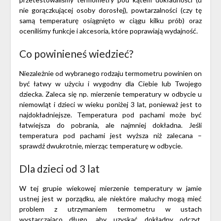
nie gorączkującej osoby dorosłej), powtarzalności (czy tę
samą temperaturę osiągnięto w ciągu kilku prób) oraz
oceniliśmy funkcje i akcesoria, które poprawiają wydajność.
Co powinieneś wiedzieć?
Niezależnie od wybranego rodzaju termometru powinien on
być łatwy w użyciu i wygodny dla Ciebie lub Twojego
dziecka. Zaleca się np. mierzenie temperatury w odbycie u
niemowląt i dzieci w wieku poniżej 3 lat, ponieważ jest to
najdokładniejsze. Temperatura pod pachami może być
łatwiejsza do pobrania, ale najmniej dokładna. Jeśli
temperatura pod pachami jest wyższa niż zalecana –
sprawdź dwukrotnie, mierząc temperaturę w odbycie.
Dla dzieci od 3 lat
W tej grupie wiekowej mierzenie temperatury w jamie
ustnej jest w porządku, ale niektóre maluchy mogą mieć
problem z utrzymaniem termometru w ustach
wystarczająco długo, aby uzyskać dokładny odczyt.