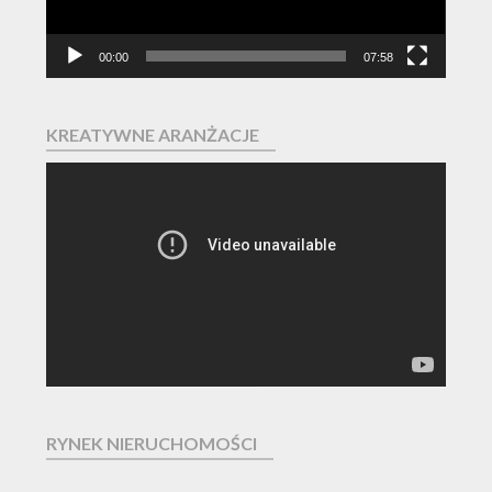
00:00
07:58
KREATYWNE ARANŻACJE
Odtwarzacz
video
RYNEK NIERUCHOMOŚCI