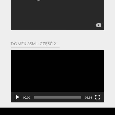
DOMEK 35M – CZĘŚĆ 2
Odtwarzacz
video
00:00
05:34