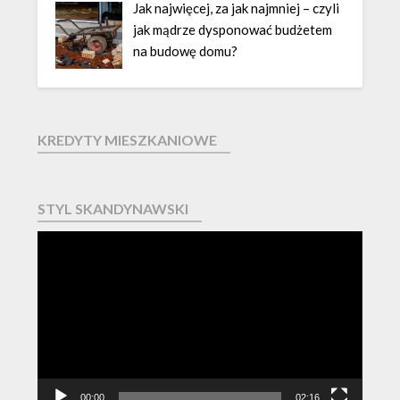
Jak najwięcej, za jak najmniej – czyli
jak mądrze dysponować budżetem
na budowę domu?
KREDYTY MIESZKANIOWE
STYL SKANDYNAWSKI
Odtwarzacz
video
00:00
02:16