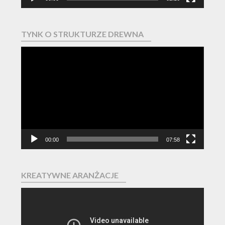
TYNK O STRUKTURZE DREWNA
Odtwarzacz
video
00:00
07:58
KREATYWNE ARANŻACJE
Odtwarzacz
video