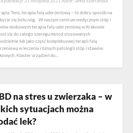
a publikacji:
21 listopada 2021
Autor:
Anna Szafrańska
apia Tens, terapia falą uderzeniową – to dobry sposób na
bycie się bólu nóg. W naszym centrum medycznym stóp i
wów skokowych terapia falą uderzeniową w Krakowie
osi się do całego szeregu metod stosowanych
odzielnie lub jako część kompleksowej terapii falą
rzeniową w leczeniu różnych patologii stóp i stawów
kowych. Klaster urządzeń do…
BD na stres u zwierzaka – w
akich sytuacjach można
odać lek?