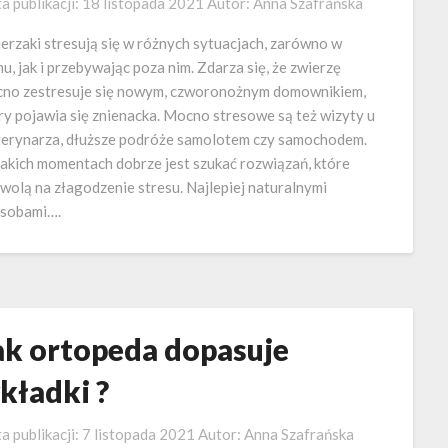
a publikacji:
18 listopada 2021
Autor:
Anna Szafrańska
erzaki stresują się w różnych sytuacjach, zarówno w
u, jak i przebywając poza nim. Zdarza się, że zwierzę
no zestresuje się nowym, czworonożnym domownikiem,
ry pojawia się znienacka. Mocno stresowe są też wizyty u
erynarza, dłuższe podróże samolotem czy samochodem.
akich momentach dobrze jest szukać rozwiązań, które
wolą na złagodzenie stresu. Najlepiej naturalnymi
sobami….
ak ortopeda dopasuje
kładki ?
a publikacji:
7 listopada 2021
Autor:
Anna Szafrańska