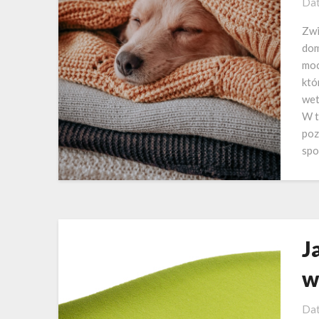
Dat
Zwi
dom
moc
któ
wet
W t
poz
spo
J
w
Dat