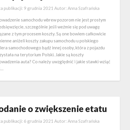
a publikacji:
9 grudnia 2021
Autor:
Anna Szafrańska
owadzenie samochodu wbrew pozorom nie jest prostym
edsięwzięcie, szczególnie jeśli weźmie się pod uwagę
ązane z tym procesem koszty. Są one bowiem całkowicie
ienne aniżeli koszty zakupu samochodu u polskiego
lera samochodowego bądź innej osoby, która z pojazdu
zystała na terytorium Polski. Jakie są koszty
owadzenia auta? Co należy uwzględnić i jakie stawki wziąć
d…
odanie o zwiększenie etatu
a publikacji:
6 grudnia 2021
Autor:
Anna Szafrańska