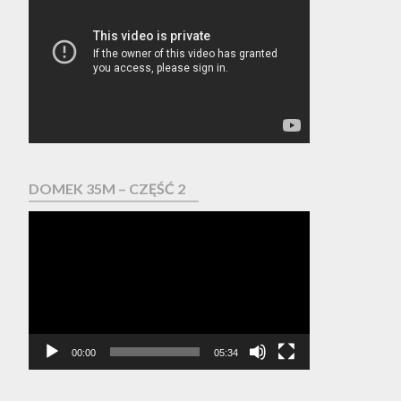
video
DOMEK 35M – CZĘŚĆ 2
Odtwarzacz
video
00:00
05:34