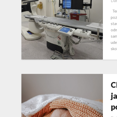
Dat
Ter
poz
sta
odn
sam
ude
sko
C
j
p