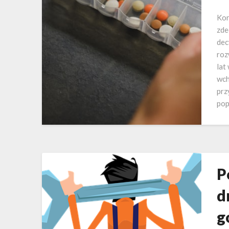
Kor
zde
dec
roz
lat
wch
prz
pop
P
d
g