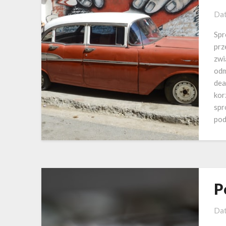
Dat
Spr
prz
zwi
odm
dea
kor
spr
po
P
Dat