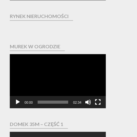
RYNEK NIERUCHOMOŚCI
MUREK W OGRODZIE
Odtwarzacz
video
00:00
02:34
DOMEK 35M – CZĘŚĆ 1
Odtwarzacz