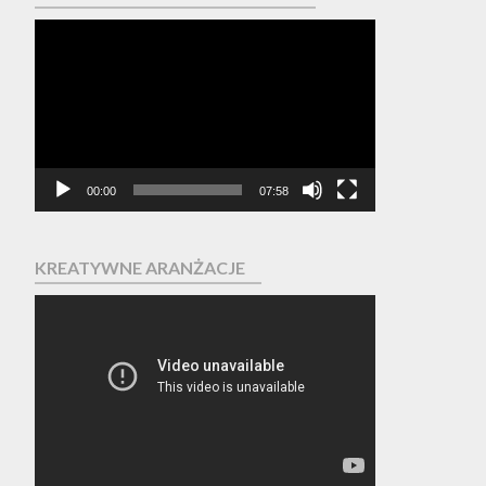
Odtwarzacz
video
00:00
07:58
KREATYWNE ARANŻACJE
Odtwarzacz
video