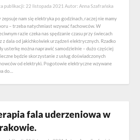
a publikacji:
22 listopada 2021
Autor:
Anna Szafrańska
 zepsuje nam się elektryka po godzinach, raczej nie mamy
oru – trzeba natychmiast wzywać fachowców. W
eciwnym razie czeka nas spędzanie czasu przy świecach
z z dala od jakichkolwiek urządzeń elektrycznych. Rzadko
dy usterkę można naprawić samodzielnie – dużo częściej
ieczne będzie skorzystanie z usług doświadczonych
howców od elektryki. Pogotowie elektryczne wzywane
wa do…
erapia fala uderzeniowa w
rakowie.