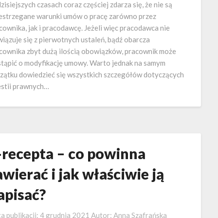
zisiejszych czasach coraz częściej zdarza się, że nie są
estrzegane warunki umów o pracę zarówno przez
cownika, jak i pracodawcę. Jeżeli więc pracodawca nie
iązuje się z pierwotnych ustaleń, bądź obarcza
cownika zbyt dużą ilością obowiązków, pracownik może
tąpić o modyfikację umowy. Warto jednak na samym
zątku dowiedzieć się wszystkich szczegółów dotyczących
stii prawnych…
-recepta – co powinna
awierać i jak właściwie ją
apisać?
a publikacji:
4 grudnia 2021
Autor:
Anna Szafrańska