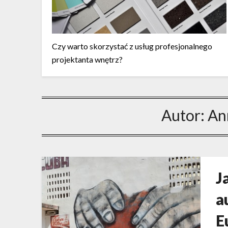
Czy warto skorzystać z usług profesjonalnego
projektanta wnętrz?
Autor:
An
J
a
E