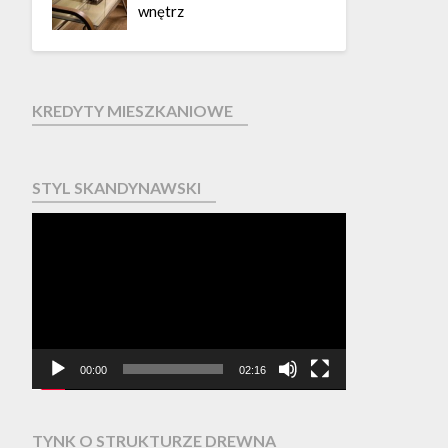
wnętrz
KREDYTY MIESZKANIOWE
STYL SKANDYNAWSKI
Odtwarzacz
video
00:00
02:16
TYNK O STRUKTURZE DREWNA