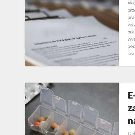
W d
prz
pra
wyw
pra
wys
poc
kwe
E
z
n
Dat