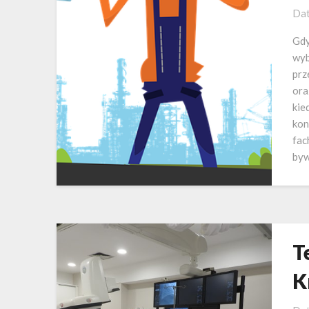
Dat
Gdy
wyb
prz
ora
kie
kon
fac
by
T
K