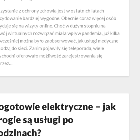
zystanie z ochrony zdrowia jest w ostatnich latach
cydowanie bardziej wygodne. Obecnie coraz więcej osób
yduje się na wizyty online. Choć w dużym stopniu na
wój wirtualnych rozwiązań miała wpływ pandemia, już kilka
 wcześniej można było zaobserwować, jak usługi medyczne
odzą do sieci. Zanim pojawiły się teleporada, wiele
ychodni oferowało możliwość zarejestrowania się
rzez…
ogotowie elektryczne – jak
rogie są usługi po
odzinach?