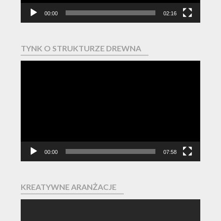
00:00
02:16
TYNK O STRUKTURZE DREWNA
Odtwarzacz
video
00:00
07:58
KREATYWNE ARANŻACJE
Odtwarzacz
video