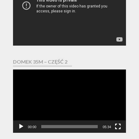
DOMEK 35M – CZĘŚĆ 2
Odtwarzacz
video
00:00
05:34