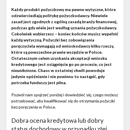
Każdy produkt pożyczkowy ma pewne wytyczne, które
odzwierciedlają politykę pożyczkodawcy. Niewiele
zasad jest zgodnych z ogólną zasadą branży finansowej,
podczas gdy wiele jest według uznania pożyczkodawcy.
Cokolwiek wybierzesz – koniec końców musisz wypełnić
każdą wytyczną. Pożyczki bez zobowiązania
poręczyciela wymagają od wnioskodawcy kilku rzeczy,
które są powszechne prawie wszędzie w Polsce.
Ostatecznym celem uzyskania akceptacji wniosku
kredytowego jest osiągnięcie go po procesie, co jest
nieuniknione. Chaos w ostatniej chwili powoduje
jedynie opóźnienie i nie powinno to nastąpić, gdy
potrzeba funduszy jest pilna.
Pozwól nam spojrzeć poniżej i dowiedzieć się, czego możesz
potrzebować, aby kwalifikować się do otrzymania pożyczki
bez poręczenia w Polsce.
Dobra ocena kredytowa lub dobry
status dochodowy w przypadku złej