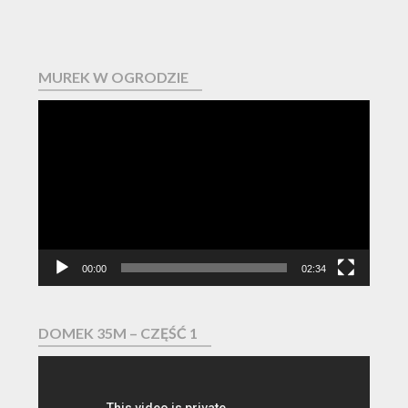
MUREK W OGRODZIE
Odtwarzacz
video
00:00
02:34
DOMEK 35M – CZĘŚĆ 1
Odtwarzacz
video