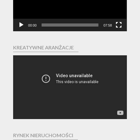
00:00
07:58
KREATYWNE ARANŻACJE
Odtwarzacz
video
RYNEK NIERUCHOMOŚCI