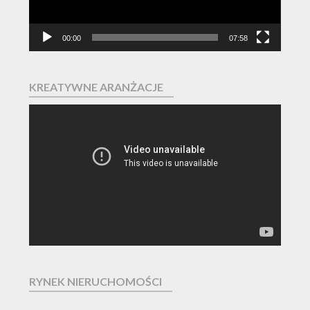
00:00
07:58
KREATYWNE ARANŻACJE
Odtwarzacz
video
RYNEK NIERUCHOMOŚCI