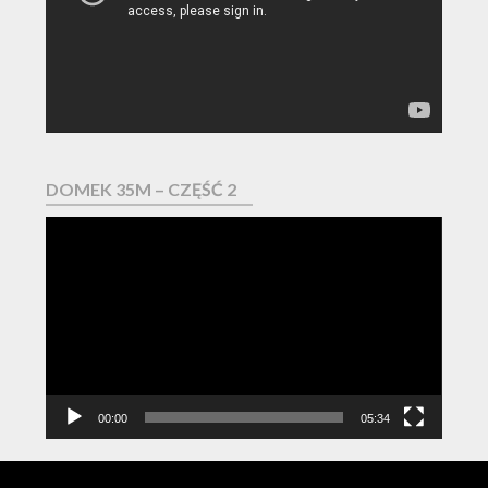
DOMEK 35M – CZĘŚĆ 2
Odtwarzacz
video
00:00
05:34