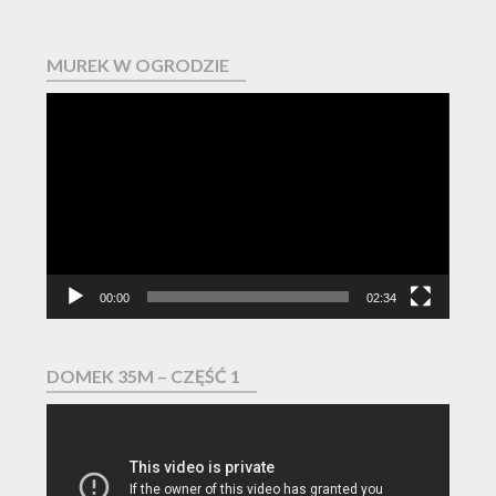
MUREK W OGRODZIE
Odtwarzacz
video
00:00
02:34
DOMEK 35M – CZĘŚĆ 1
Odtwarzacz
video