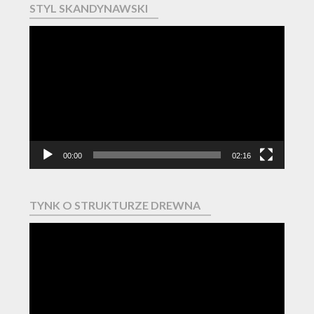
STYL SKANDYNAWSKI
Odtwarzacz
video
00:00
02:16
TYNK O STRUKTURZE DREWNA
Odtwarzacz
video