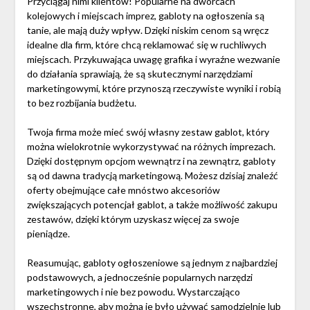
Przyciągaj nimi klientów! Popularne na dworcach
kolejowych i miejscach imprez, gabloty na ogłoszenia są
tanie, ale mają duży wpływ. Dzięki niskim cenom są wręcz
idealne dla firm, które chcą reklamować się w ruchliwych
miejscach. Przykuwająca uwagę grafika i wyraźne wezwanie
do działania sprawiają, że są skutecznymi narzędziami
marketingowymi, które przynoszą rzeczywiste wyniki i robią
to bez rozbijania budżetu.
Twoja firma może mieć swój własny zestaw gablot, który
można wielokrotnie wykorzystywać na różnych imprezach.
Dzięki dostępnym opcjom wewnątrz i na zewnątrz, gabloty
są od dawna tradycją marketingową. Możesz dzisiaj znaleźć
oferty obejmujące całe mnóstwo akcesoriów
zwiększających potencjał gablot, a także możliwość zakupu
zestawów, dzięki którym uzyskasz więcej za swoje
pieniądze.
Reasumując, gabloty ogłoszeniowe są jednym z najbardziej
podstawowych, a jednocześnie popularnych narzędzi
marketingowych i nie bez powodu. Wystarczająco
wszechstronne, aby można je było używać samodzielnie lub