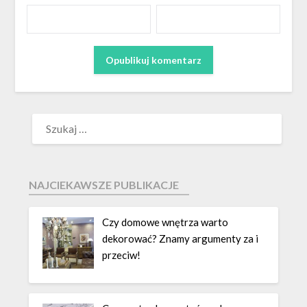
NAJCIEKAWSZE PUBLIKACJE
Czy domowe wnętrza warto
dekorować? Znamy argumenty za i
przeciw!