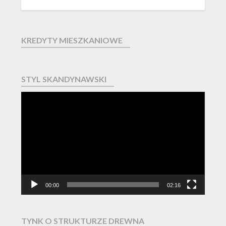
KREDYTY MIESZKANIOWE
STYL SKANDYNAWSKI
Odtwarzacz
video
00:00
02:16
TYNK O STRUKTURZE DREWNA