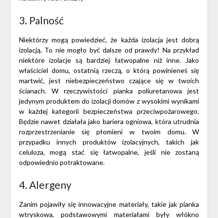
3. Palność
Niektórzy mogą powiedzieć, że każda izolacja jest dobrą
izolacją. To nie mogło być dalsze od prawdy! Na przykład
niektóre izolacje są bardziej łatwopalne niż inne. Jako
właściciel domu, ostatnią rzeczą, o którą powinieneś się
martwić, jest niebezpieczeństwo czające się w twoich
ścianach. W rzeczywistości
pianka poliuretanowa
jest
jedynym produktem do izolacji domów z wysokimi wynikami
w każdej kategorii bezpieczeństwa przeciwpożarowego.
Będzie nawet działał
a
jako bariera ogniowa, która utrudnia
rozprzestrzenianie się płomieni w twoim domu. W
przypadku innych produktów izolacyjnych, takich jak
celuloza, mogą stać się łatwopalne, jeśli nie zostaną
odpowiednio potraktowane.
4. Alergeny
Zanim pojawiły się innowacyjne materiały, takie jak pianka
wtryskowa, podstawowymi materiałami były włókno