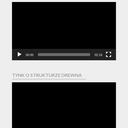
Odtwarzacz
video
00:00
02:16
TYNK O STRUKTURZE DREWNA
Odtwarzacz
video