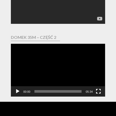
DOMEK 35M – CZĘŚĆ 2
Odtwarzacz
video
00:00
05:34