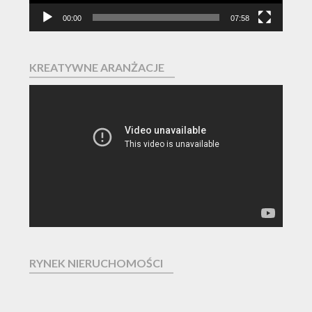
00:00
07:58
KREATYWNE ARANŻACJE
Odtwarzacz
video
RYNEK NIERUCHOMOŚCI