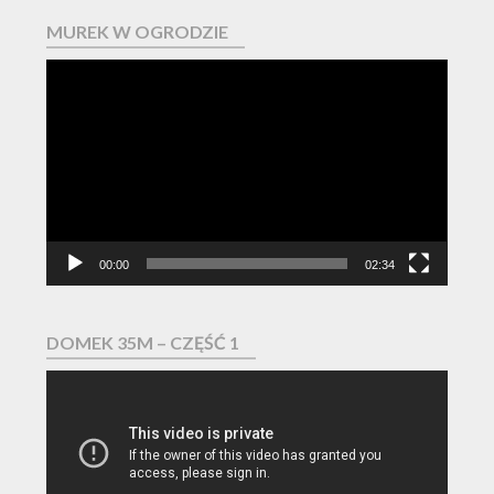
MUREK W OGRODZIE
Odtwarzacz
video
00:00
02:34
DOMEK 35M – CZĘŚĆ 1
Odtwarzacz
video