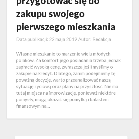
przygotować się do
zakupu swojego
pierwszego mieszkania
Data publikacji:
22 maja 2019
Autor:
Redakcja
Własne mieszkanie to marzenie wielu młodych
polaków. Za komfort jego posiadania trzeba jednak
zapłacić wysoką cenę, zwłaszcza jeśli myślimy o
zakupie na kredyt. Dlatego, zanim podejmiemy tę
poważną decyzję, warto przeanalizować naszą
sytuację życiową oraz plany na przyszłość. Nie ma
tutaj miejsca na improwizację, ponieważ niektóre
pomysły, mogą okazać się pomyłką i balastem
finansowym na…