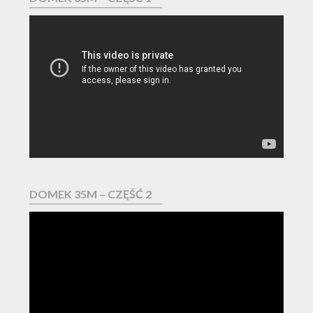
Odtwarzacz
video
DOMEK 35M – CZĘŚĆ 2
Odtwarzacz
video