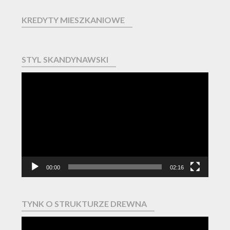
KREDYTY MIESZKANIOWE
STYL SKANDYNAWSKI
Odtwarzacz
video
00:00
02:16
TYNK O STRUKTURZE DREWNA
Odtwarzacz