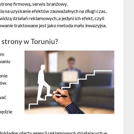
 stronę firmową, serwis branżowy,
a na uzyskanie efektów zauważalnych na długi czas,
widzą działań reklamowych, a jedyni ich efekt, czyli
nowanie traktowane jest jako metoda mało inwazyjna.
strony w Toruniu?
rym
waniu
enie
tów.
wać
będzie
dokładne oferty agencji reklamowych działających w