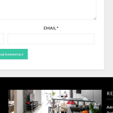
EMAIL
*
R
Adr
Por