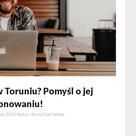
 Toruniu? Pomyśl o jej
onowaniu!
nia 2021
Autor:
Anna Szafrańska