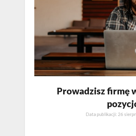
Prowadzisz firmę w
pozycj
Data publikacji:
26 sierp