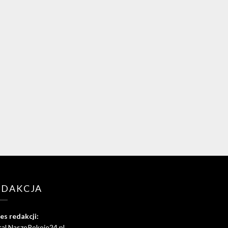
EDAKCJA
es redakcji:
tal NaszePokoje24.pl