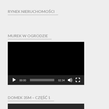
RYNEK NIERUCHOMOŚCI
MUREK W OGRODZIE
Odtwarzacz
video
00:00
02:34
DOMEK 35M – CZĘŚĆ 1
Odtwarzacz