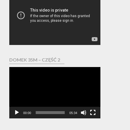
video
DOMEK 35M – CZĘŚĆ 2
Odtwarzacz
video
00:00
05:34