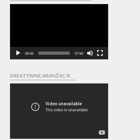
Odtwarzacz
video
00:00
07:58
KREATYWNE ARANŻACJE
Odtwarzacz
video