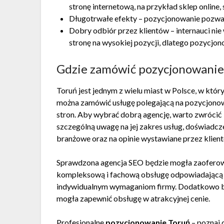
stronę internetową, na przykład sklep online,
Długotrwałe efekty – pozycjonowanie pozwal
Dobry odbiór przez klientów – internauci nie 
stronę na wysokiej pozycji, dlatego pozycjo
Gdzie zamówić pozycjonowanie 
Toruń jest jednym z wielu miast w Polsce, w któ
można zamówić usługę polegającą na pozycjono
stron. Aby wybrać dobrą agencję, warto zwrócić
szczególną uwagę na jej zakres usług, doświadcz
branżowe oraz na opinie wystawiane przez klien
Sprawdzona agencja SEO będzie mogła zaofero
kompleksową i fachową obsługę odpowiadającą
indywidualnym wymaganiom firmy. Dodatkowo 
mogła zapewnić obsługę w atrakcyjnej cenie.
Profesjonalne
pozycjonowanie Toruń
– poznaj 