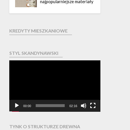
najpopularniejsze materiały
KREDYTY MIESZKANIOWE
STYL SKANDYNAWSKI
Odtwarzacz
video
00:00
02:16
TYNK O STRUKTURZE DREWNA