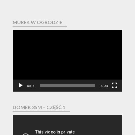
MUREK W OGRODZIE
Odtwarzacz
video
00:00
02:34
DOMEK 35M – CZĘŚĆ 1
Odtwarzacz
video