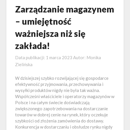
Zarządzanie magazynem
– umiejętność
ważniejsza niż się
zakłada!
Data publikacji:
1 marca 2023
Autor:
Monika
Zielińska
W dzisiejszej szybko rozwijającej się gospodarce
efektywność przyjmowania, przechowywania i
wysyłki produktów nigdy nie była tak ważna.
Współcześni właściciele i operatorzy magazynów w
Polsce i na całym świecie doświadczają
zwiększonego zapotrzebowania na dostarczanie
towarów w dobrej cenie na rynek, który oczekuje
szybkości od złożenia zamówienia do dostawy.
Konkurencja w dostarczaniu i obsłudze rynku nigdy