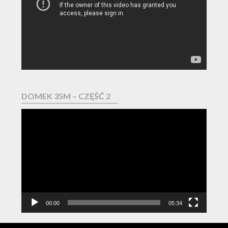
DOMEK 35M – CZĘŚĆ 2
Odtwarzacz
video
00:00
05:34