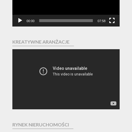
00:00
07:58
KREATYWNE ARANŻACJE
Odtwarzacz
video
RYNEK NIERUCHOMOŚCI