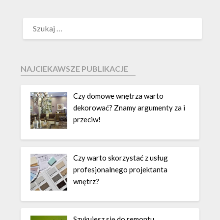
NAJCIEKAWSZE PUBLIKACJE
Czy domowe wnętrza warto
dekorować? Znamy argumenty za i
przeciw!
Czy warto skorzystać z usług
profesjonalnego projektanta
wnętrz?
Szykujesz się do remontu