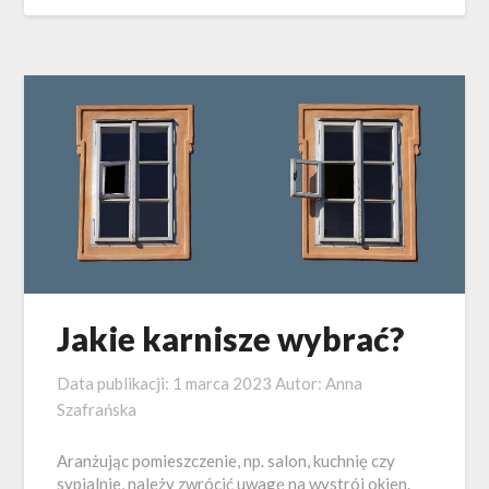
Jakie karnisze wybrać?
Data publikacji:
1 marca 2023
Autor:
Anna
Szafrańska
Aranżując pomieszczenie, np. salon, kuchnię czy
sypialnie, należy zwrócić uwagę na wystrój okien.