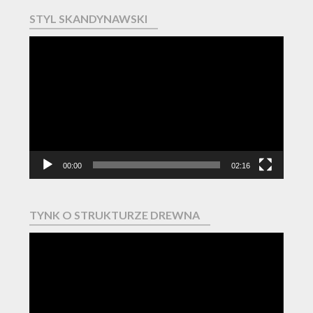
STYL SKANDYNAWSKI
Odtwarzacz
video
00:00
02:16
TYNK O STRUKTURZE DREWNA
Odtwarzacz
video