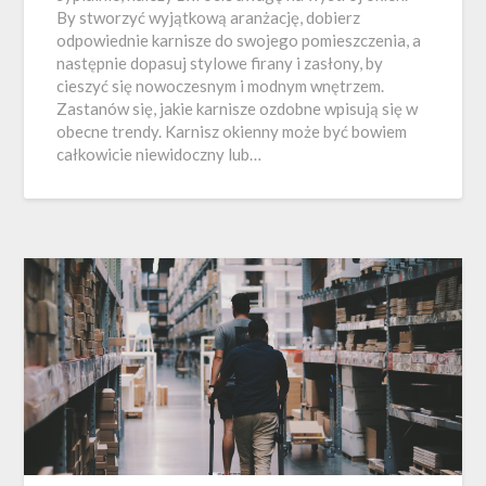
By stworzyć wyjątkową aranżację, dobierz
odpowiednie karnisze do swojego pomieszczenia, a
następnie dopasuj stylowe firany i zasłony, by
cieszyć się nowoczesnym i modnym wnętrzem.
Zastanów się, jakie karnisze ozdobne wpisują się w
obecne trendy. Karnisz okienny może być bowiem
całkowicie niewidoczny lub…