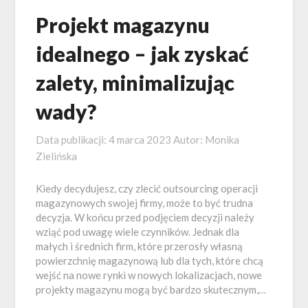
Projekt magazynu
idealnego – jak zyskać
zalety, minimalizując
wady?
Data publikacji:
4 marca 2023
Autor:
Monika
Zielińska
Kiedy decydujesz, czy zlecić outsourcing operacji
magazynowych swojej firmy, może to być trudna
decyzja. W końcu przed podjęciem decyzji należy
wziąć pod uwagę wiele czynników. Jednak dla
małych i średnich firm, które przerosły własną
powierzchnię magazynową lub dla tych, które chcą
wejść na nowe rynki w nowych lokalizacjach, nowe
projekty magazynu mogą być bardzo skutecznym,…