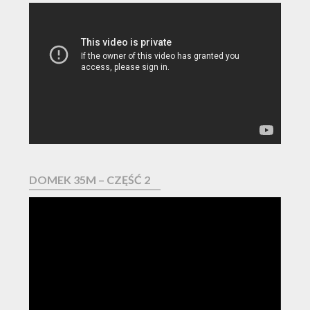
Odtwarzacz
video
DOMEK 35M – CZĘŚĆ 2
Odtwarzacz
video