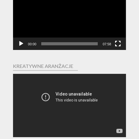
00:00
07:58
KREATYWNE ARANŻACJE
Odtwarzacz
video