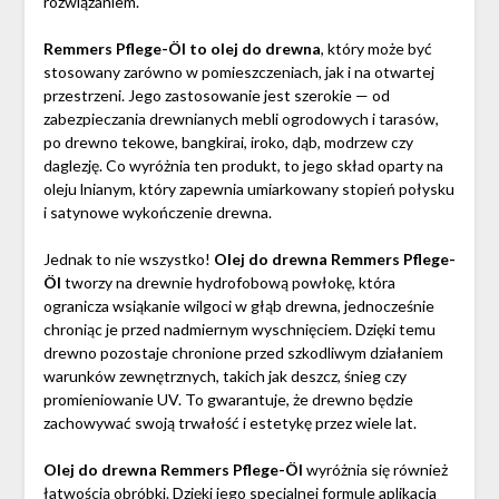
rozwiązaniem.
Remmers Pflege-Öl to olej do drewna
, który może być
stosowany zarówno w pomieszczeniach, jak i na otwartej
przestrzeni. Jego zastosowanie jest szerokie — od
zabezpieczania drewnianych mebli ogrodowych i tarasów,
po drewno tekowe, bangkirai, iroko, dąb, modrzew czy
daglezję. Co wyróżnia ten produkt, to jego skład oparty na
oleju lnianym, który zapewnia umiarkowany stopień połysku
i satynowe wykończenie drewna.
Jednak to nie wszystko!
Olej do drewna Remmers Pflege-
Öl
tworzy na drewnie hydrofobową powłokę, która
ogranicza wsiąkanie wilgoci w głąb drewna, jednocześnie
chroniąc je przed nadmiernym wyschnięciem. Dzięki temu
drewno pozostaje chronione przed szkodliwym działaniem
warunków zewnętrznych, takich jak deszcz, śnieg czy
promieniowanie UV. To gwarantuje, że drewno będzie
zachowywać swoją trwałość i estetykę przez wiele lat.
Olej do drewna Remmers Pflege-Öl
wyróżnia się również
łatwością obróbki. Dzięki jego specjalnej formule aplikacja