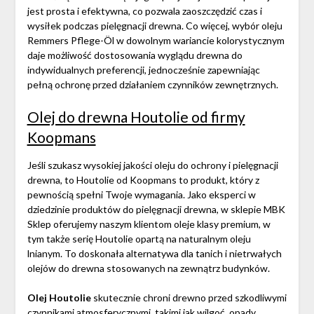
jest prosta i efektywna, co pozwala zaoszczędzić czas i
wysiłek podczas pielęgnacji drewna. Co więcej, wybór oleju
Remmers Pflege-Öl w dowolnym wariancie kolorystycznym
daje możliwość dostosowania wyglądu drewna do
indywidualnych preferencji, jednocześnie zapewniając
pełną ochronę przed działaniem czynników zewnętrznych.
Olej do drewna Houtolie od firmy
Koopmans
Jeśli szukasz wysokiej jakości oleju do ochrony i pielęgnacji
drewna, to Houtolie od Koopmans to produkt, który z
pewnością spełni Twoje wymagania. Jako eksperci w
dziedzinie produktów do pielęgnacji drewna, w sklepie MBK
Sklep oferujemy naszym klientom oleje klasy premium, w
tym także serię Houtolie opartą na naturalnym oleju
lnianym. To doskonała alternatywa dla tanich i nietrwałych
olejów do drewna stosowanych na zewnątrz budynków.
Olej Houtolie
skutecznie chroni drewno przed szkodliwymi
czynnikami atmosferycznymi, takimi jak wilgoć, opady