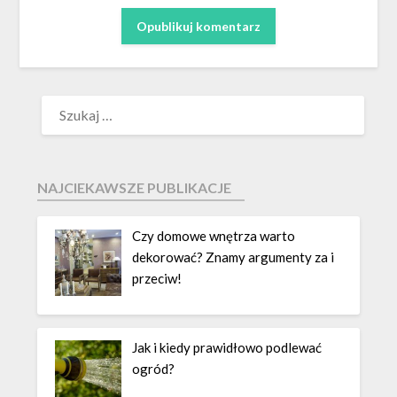
NAJCIEKAWSZE PUBLIKACJE
Czy domowe wnętrza warto
dekorować? Znamy argumenty za i
przeciw!
Jak i kiedy prawidłowo podlewać
ogród?