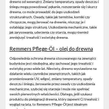
drewno od wewnątrz. Zmiany temperatury, opady deszczu i
śniegu mogą powodować pękanie, rozszerzanie się i skurcz
drewna, co może prowadzić do jego uszkodzeń
strukturalnych. Owady, takie jak termitów, korniki czy
chrząszcze, mogą żerować na drewnie, niszcząc je i
osłabiając jego strukturę. Uszkodzenia mechaniczne, takie
jak zarysowania, uderzenia czy otarcia, mogą również
zmniejszyć trwałość i estetykę drewna.
Remmers Pflege-Öl – olej do drewna
Odpowiednia ochrona drewna stosowanego na zewnątrz
budynków jest niezbędna, aby zachować jego trwałość i
estetykę przez wiele lat. Niestety, drewno wystawione na
działanie wielu czynników zewnętrznych, takich jak
promieniowanie UV, wilgoć, zmiany temperatury, opady
deszczu i śniegu, żerowanie przez owady czy uszkodzenia
mechaniczne, szybciej się starzeje i może nie spełniać
swoich pierwotnych właściwości. Dlatego, jeśli szukasz
produktu do pielęgnacji drewna, który zapewni Ci trwałość i
wygląd na lata, to Remmers Pflege-Öl jest idealnym