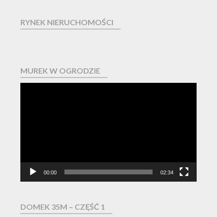
RYNEK NIERUCHOMOŚCI
MUREK W OGRODZIE
Odtwarzacz
video
00:00
02:34
DOMEK 35M – CZĘŚĆ 1