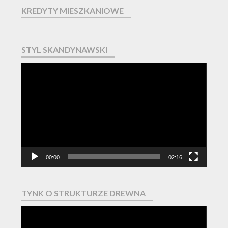
KREDYTY MIESZKANIOWE
STYL SKANDYNAWSKI
Odtwarzacz
video
00:00
02:16
TYNK O STRUKTURZE DREWNA
Odtwarzacz
video