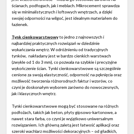
ścianach, podłogach, jak i meblach. Mikrocement sprawdza
się w minimalistycznych i loftowych wnętrzach, a dzięki
swojej odporności na wilgoć, jest idealnym materiałem do
łazienek.
Tynk cienkowarstwowy
to jedno z najnowszych i
najbardziej praktycznych rozwiązań w dziedzinie
wykańczania wnętrz. W odróżnieniu od tradycyjnych
tynków, nakładany jest w bardzo cienkich warstwach
(zwykle od 1 do 3 mm), co pozwala na szybkie i precyzyjne
wykończenie ścian. Tynki cienkowarstwowe są szczególnie
cenione za swoją elastyczność, odporność na pęknięcia oraz
możliwość tworzenia różnorodnych faktur i wzorów, co
czyni je doskonałym wyborem zarówno do nowoczesnych,
jak i klasycznych wnętrz.
Tynki cienkowarstwowe mogą być stosowane na różnych
podłożach, takich jak beton, płyty gipsowo-kartonowe, a
nawet stara farba, co czyni je wyjątkowo uniwersalnym
rozwiązaniem. Ich główną zaletą jest łatwość aplikacji oraz
szeroki wachlarz możliwości dekoracyjnych – od gładkich,