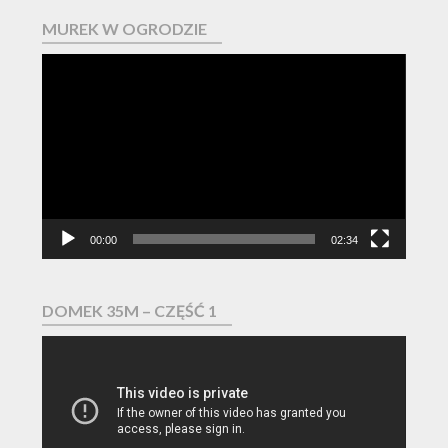
MUREK W OGRODZIE
Odtwarzacz
video
00:00
02:34
DOMEK 35M – CZĘŚĆ 1
Odtwarzacz
video