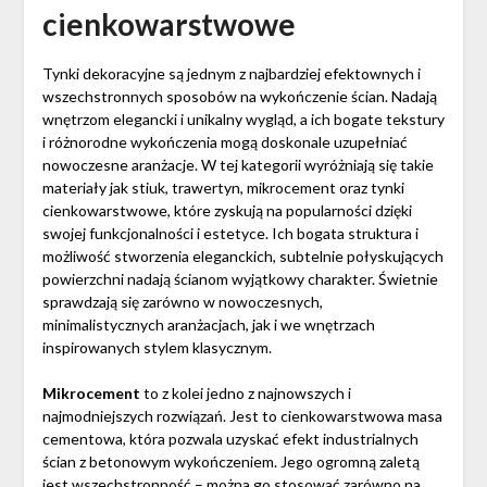
cienkowarstwowe
Tynki dekoracyjne są jednym z najbardziej efektownych i
wszechstronnych sposobów na wykończenie ścian. Nadają
wnętrzom elegancki i unikalny wygląd, a ich bogate tekstury
i różnorodne wykończenia mogą doskonale uzupełniać
nowoczesne aranżacje. W tej kategorii wyróżniają się takie
materiały jak stiuk, trawertyn, mikrocement oraz tynki
cienkowarstwowe, które zyskują na popularności dzięki
swojej funkcjonalności i estetyce. Ich bogata struktura i
możliwość stworzenia eleganckich, subtelnie połyskujących
powierzchni nadają ścianom wyjątkowy charakter. Świetnie
sprawdzają się zarówno w nowoczesnych,
minimalistycznych aranżacjach, jak i we wnętrzach
inspirowanych stylem klasycznym.
Mikrocement
to z kolei jedno z najnowszych i
najmodniejszych rozwiązań. Jest to cienkowarstwowa masa
cementowa, która pozwala uzyskać efekt industrialnych
ścian z betonowym wykończeniem. Jego ogromną zaletą
jest wszechstronność – można go stosować zarówno na