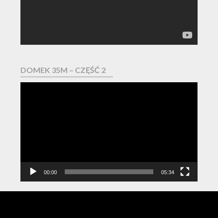
DOMEK 35M – CZĘŚĆ 2
Odtwarzacz
video
00:00
05:34