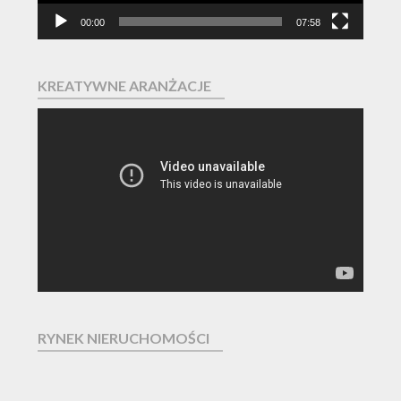
00:00
07:58
KREATYWNE ARANŻACJE
Odtwarzacz
video
RYNEK NIERUCHOMOŚCI