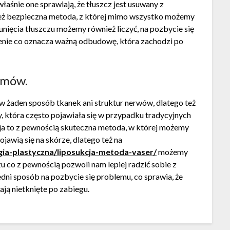
aśnie one sprawiają, że tłuszcz jest usuwany z
o też bezpieczna metoda, z której mimo wszystko możemy
nięcia tłuszczu możemy również liczyć, na pozbycie się
ienie co oznacza ważną odbudowę, która zachodzi po
emów.
 w żaden sposób tkanek ani struktur nerwów, dlatego też
, która często pojawiała się w przypadku tradycyjnych
ja to z pewnością skuteczna metoda, w której możemy
jawią się na skórze, dlatego też na
rgia-plastyczna/liposukcja-metoda-vaser/
możemy
zu co z pewnością pozwoli nam lepiej radzić sobie z
dni sposób na pozbycie się problemu, co sprawia, że
ją nietknięte po zabiegu.