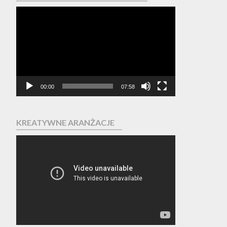
Odtwarzacz
video
00:00
07:58
KREATYWNE ARANŻACJE
Odtwarzacz
video