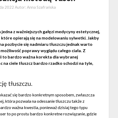
ada 2022
Autor:
Anna Szafrańska
jedna z ważniejszych gałęzi medycyny estetycznej,
 które opierają się na modelowaniu sylwetki. Jakby
, na pozbycie się nadmiaru tłuszczu jednak warto
ż możliwość poprawy wyglądu całego ciała. Z
lii to bardzo ważna korekta dla wybranej
c na ciele tłuszcz bardzo rzadko schodzi na tyle,
ję tłuszczu.
ą okazać się bardzo konkretnym sposobem, zwłaszcza
ej, która pozwala na odessanie tłuszczu także z
ardzo ważna kwestia, ponieważ dzisiaj tego typu
aser to po prostu bardzo konkretne rozwiązanie, gdzie