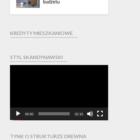
budżetu
KREDYTY MIESZKANIOWE
STYL SKANDYNAWSKI
Odtwarzacz
video
00:00
02:16
TYNK O STRUKTURZE DREWNA