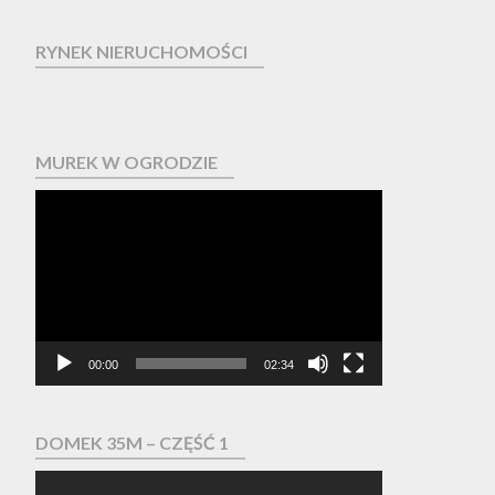
RYNEK NIERUCHOMOŚCI
MUREK W OGRODZIE
Odtwarzacz
video
00:00
02:34
DOMEK 35M – CZĘŚĆ 1
Odtwarzacz