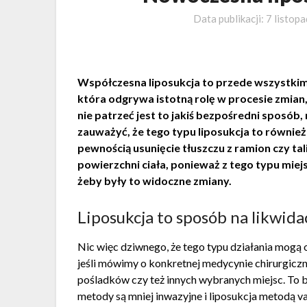
Data publikacji:
7 listop
Współczesna liposukcja to przede wszystkim 
która
odgrywa istotną rolę w procesie zmian,
nie patrzeć jest to jakiś bezpośredni sposób
zauważyć, że tego typu liposukcja to równie
pewnością usunięcie tłuszczu z ramion czy ta
powierzchni ciała, ponieważ z tego typu miejs
żeby były to widoczne zmiany.
Liposukcja to sposób na likwidac
Nic więc dziwnego, że tego typu działania mog
jeśli mówimy o konkretnej medycynie chirurgiczn
pośladków czy też innych wybranych miejsc. To b
metody są mniej inwazyjne i liposukcja metodą v