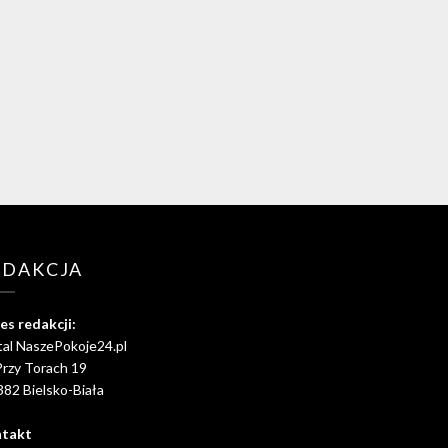
EDAKCJA
es redakcji:
tal NaszePokoje24.pl
Przy Torach 19
382 Bielsko-Biała
takt