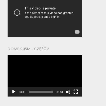
video
DOMEK 35M – CZĘŚĆ 2
Odtwarzacz
video
00:00
05:34