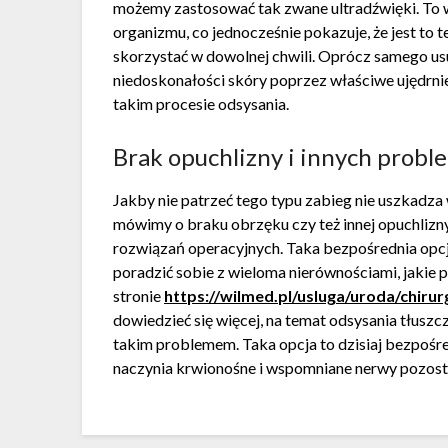
możemy zastosować tak zwane ultradźwięki. To wł
organizmu, co jednocześnie pokazuje, że jest t
skorzystać w dowolnej chwili. Oprócz samego usu
niedoskonałości skóry poprzez właściwe ujędrn
takim procesie odsysania.
Brak opuchlizny i innych probl
Jakby nie patrzeć tego typu zabieg nie uszkadza
mówimy o braku obrzęku czy też innej opuchlizny
rozwiązań operacyjnych. Taka bezpośrednia opc
poradzić sobie z wieloma nierównościami, jakie po
stronie
https://wilmed.pl/usluga/uroda/chiru
dowiedzieć się więcej, na temat odsysania tłuszc
takim problemem. Taka opcja to dzisiaj bezpośre
naczynia krwionośne i wspomniane nerwy pozosta