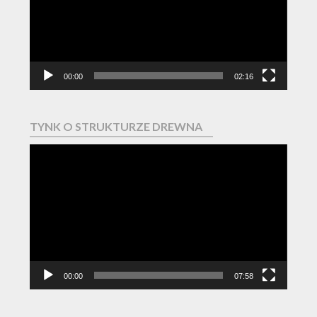
00:00
02:16
TYNK O STRUKTURZE DREWNA
Odtwarzacz
video
00:00
07:58