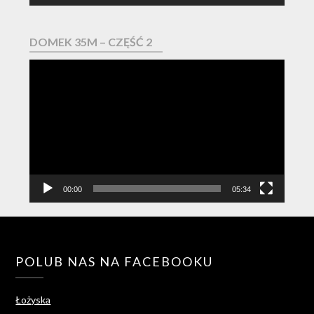
DOMEK 35M – CZĘŚĆ 2
Odtwarzacz
video
00:00
05:34
POLUB NAS NA FACEBOOKU
Łożyska