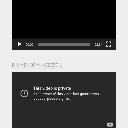
video
00:00
02:34
DOMEK 35M – CZĘŚĆ 1
Odtwarzacz
video