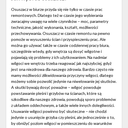
Osuszacz w biurze przyda się nie tylko w czasie prac
remontowych. Dlatego też w czasie jego wybierania
zwracajmy uwagę na wiele czynników – moc, parametry
techniczne, jakość wykonania, kształt, możliwości
przechowywania. Osuszacz w czasie remontu na pewno
pomoże w wysuszeniu ścian i przyspieszeniu prac. Ale
można go używać także w czasie codziennej pracy biura,
szczególnie wtedy, gdy wnętrza są dosyć wilgotne i
pojawiają się problemy z ich użytkowaniem. Na nadmiar
wilgoci we wnętrzu trzeba reagować jak najszybciej, gdyż
jest ona niezdrowa dla naszego zdrowia. Bardzo często nie
mamy możliwości zlikwidowania przyczyny wilgoci, dlatego
możemy sobie pozwolić jedynie na niwelowanie jej skutków.
A skutki bywają dosyć poważne – wilgoć powoduje
powstawanie pleśni i grzybów na ścianach, które są
szkodliwe dla naszego zdrowia, powodują sporo problemów
z układem oddechowym, a także wiele innych dolegliwości.
Usuwanie wilgoci powinno być skuteczne – nie chodzi
jedynie o usunięcie grzyba czy pleśni, ale jednocześnie o to,
by obniżyć poziom wilgoci w pomieszczeniu do warunków