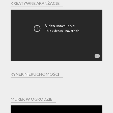
KREATYWNE ARANŻACJE
Odtwarzacz
video
RYNEK NIERUCHOMOŚCI
MUREK W OGRODZIE
Odtwarzacz