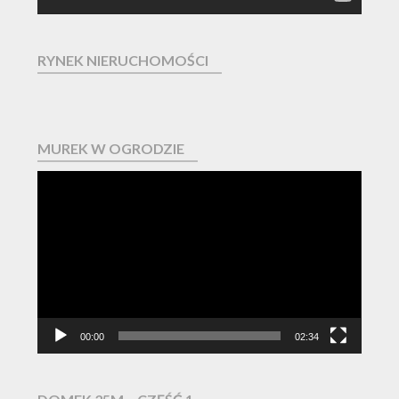
RYNEK NIERUCHOMOŚCI
MUREK W OGRODZIE
Odtwarzacz
video
00:00
02:34