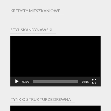
KREDYTY MIESZKANIOWE
STYL SKANDYNAWSKI
Odtwarzacz
video
00:00
02:16
TYNK O STRUKTURZE DREWNA
Odtwarzacz