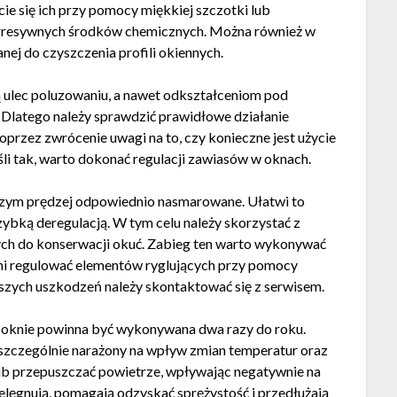
e się ich przy pomocy miękkiej szczotki lub
agresywnych środków chemicznych. Można również w
nej do czyszczenia profili okiennych.
ulec poluzowaniu, a nawet odkształceniom pod
Dlatego należy sprawdzić prawidłowe działanie
przez zwrócenie uwagi na to, czy konieczne jest użycie
śli tak, warto dokonać regulacji zawiasów w oknach.
czym prędzej odpowiednio nasmarowane. Ułatwi to
zybką deregulacją. W tym celu należy skorzystać z
h do konserwacji okuć. Zabieg ten warto wykonywać
 ani regulować elementów ryglujących przy pomocy
zych uszkodzeń należy skontaktować się z serwisem.
 oknie powinna być wykonywana dwa razy do roku.
 szczególnie narażony na wpływ zmian temperatur oraz
ub przepuszczać powietrze, wpływając negatywnie na
ielęgnują, pomagają odzyskać sprężystość i przedłużają