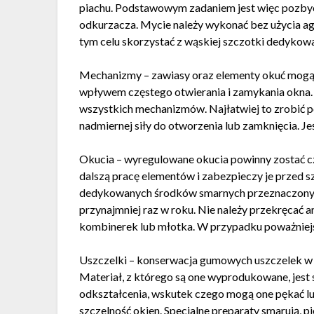
piachu. Podstawowym zadaniem jest więc pozbyci
odkurzacza. Mycie należy wykonać bez użycia 
tym celu skorzystać z wąskiej szczotki dedykowa
Mechanizmy – zawiasy oraz elementy okuć mogą 
wpływem częstego otwierania i zamykania okna. 
wszystkich mechanizmów. Najłatwiej to zrobić po
nadmiernej siły do otworzenia lub zamknięcia. Je
Okucia – wyregulowane okucia powinny zostać 
dalszą pracę elementów i zabezpieczy je przed s
dedykowanych środków smarnych przeznaczonyc
przynajmniej raz w roku. Nie należy przekręcać
kombinerek lub młotka. W przypadku poważniejs
Uszczelki – konserwacja gumowych uszczelek w
Materiał, z którego są one wyprodukowane, jest
odkształcenia, wskutek czego mogą one pękać l
szczelność okien. Specjalne preparaty smarują, p