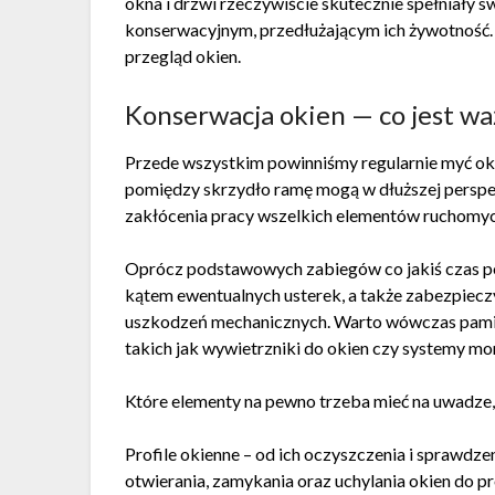
okna i drzwi rzeczywiście skutecznie spełniały s
konserwacyjnym, przedłużającym ich żywotność.
przegląd okien.
Konserwacja okien — co jest w
Przede wszystkim powinniśmy regularnie myć okn
pomiędzy skrzydło ramę mogą w dłuższej perspe
zakłócenia pracy wszelkich elementów ruchomyc
Oprócz podstawowych zabiegów co jakiś czas p
kątem ewentualnych usterek, a także zabezpiec
uszkodzeń mechanicznych. Warto wówczas pami
takich jak wywietrzniki do okien czy systemy mo
Które elementy na pewno trzeba mieć na uwadze,
Profile okienne – od ich oczyszczenia i sprawdz
otwierania, zamykania oraz uchylania okien do pro