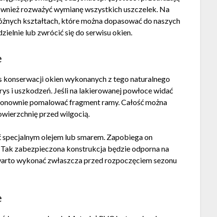
ównież rozważyć wymianę wszystkich uszczelek. Na
różnych kształtach, które można dopasować do naszych
elnie lub zwrócić się do serwisu okien.
e
s konserwacji okien wykonanych z tego naturalnego
rys i uszkodzeń. Jeśli na lakierowanej powłoce widać
i ponownie pomalować fragment ramy. Całość można
wierzchnię przed wilgocią.
 specjalnym olejem lub smarem. Zapobiega on
ą. Tak zabezpieczona konstrukcja będzie odporna na
 warto wykonać zwłaszcza przed rozpoczęciem sezonu
e