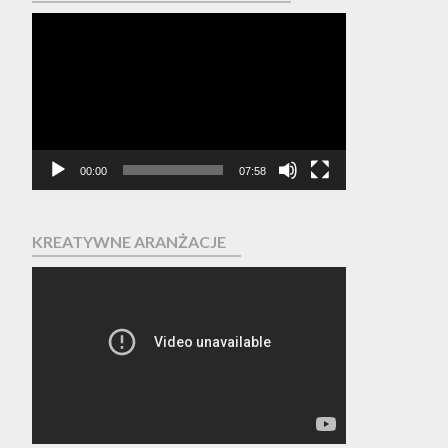
Odtwarzacz
video
00:00
07:58
KREATYWNE ARANŻACJE
Odtwarzacz
video