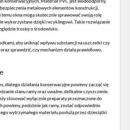
ań konserwacyjnych. Materiał PVC jest wodoodporny,
abezpieczenia metalowych elementów konstrukcji.
ki temu okna mogą skutecznie sprawować swoją rolę
nie wykorzystane dzięki recyklingowi. Takie rozwiązanie
zględzie troskę o środowisko.
odkami, aby uniknąć wpływu substancji na uszczelki czy
 oraz sprawdzić, czy mechanizm działa prawidłowo.
we
ys, dlatego działania konserwacyjne powinny zacząć się
awdzanie stanu ramy oraz uważne, delikatne czyszczenie.
ależy stosować wyłącznie preparaty przeznaczone do
h powinny, podobnie jak ramy, zostać odpowiednio
ego wytrzymałego materiału posłużą przez dziesiątki