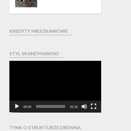
KREDYTY MIESZKANIOWE
STYL SKANDYNAWSKI
Odtwarzacz
video
00:00
02:16
TYNK O STRUKTURZE DREWNA