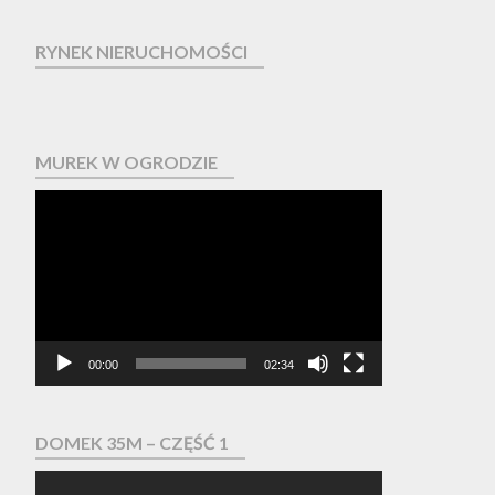
RYNEK NIERUCHOMOŚCI
MUREK W OGRODZIE
Odtwarzacz
video
00:00
02:34
DOMEK 35M – CZĘŚĆ 1
Odtwarzacz