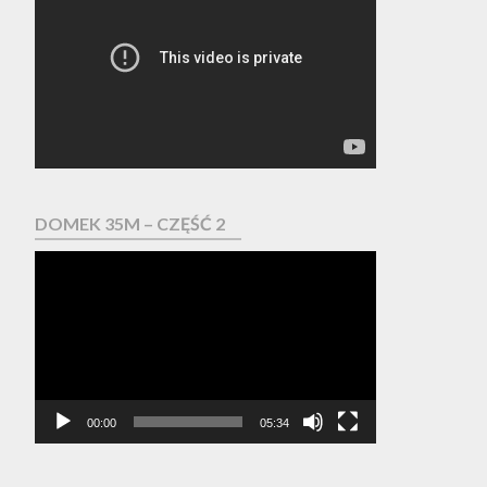
video
DOMEK 35M – CZĘŚĆ 2
Odtwarzacz
video
00:00
05:34