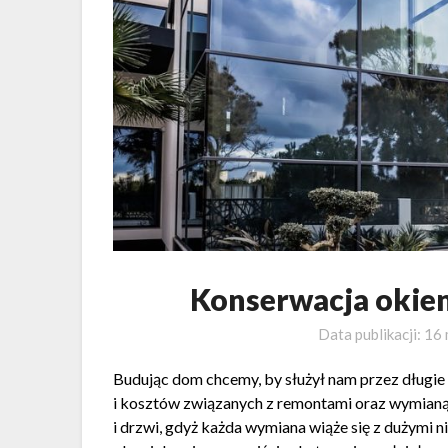
Konserwacja okie
Data publikacji:
16 
Budując dom chcemy, by służył nam przez długie l
i kosztów związanych z remontami oraz wymianą
i drzwi, gdyż każda wymiana wiąże się z dużymi