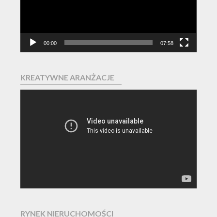
00:00
07:58
KREATYWNE ARANŻACJE
Odtwarzacz
video
RYNEK NIERUCHOMOŚCI