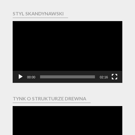
STYL SKANDYNAWSKI
Odtwarzacz
video
00:00
02:16
TYNK O STRUKTURZE DREWNA
Odtwarzacz
video