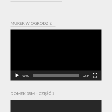
MUREK W OGRODZIE
Odtwarzacz
video
00:00
02:34
DOMEK 35M – CZĘŚĆ 1
Odtwarzacz
video