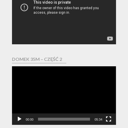
DOMEK 35M – CZĘŚĆ 2
Odtwarzacz
video
00:00
05:34