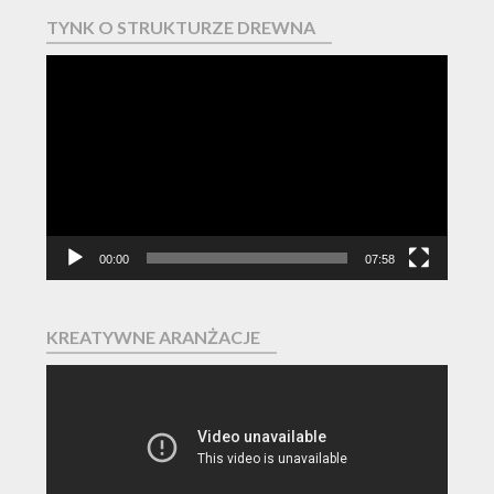
TYNK O STRUKTURZE DREWNA
Odtwarzacz
video
00:00
07:58
KREATYWNE ARANŻACJE
Odtwarzacz
video