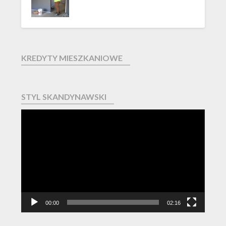
KREDYTY MIESZKANIOWE
STYL SKANDYNAWSKI
Odtwarzacz
video
00:00
02:16