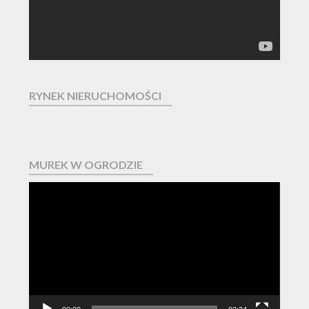
RYNEK NIERUCHOMOŚCI
MUREK W OGRODZIE
Odtwarzacz
video