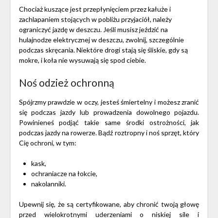
Chociaż kuszące jest przepłynięciem przez kałuże i
zachlapaniem stojących w pobliżu przyjaciół, należy
ograniczyć jazdę w deszczu. Jeśli musisz jeździć na
hulajnodze elektrycznej w deszczu, zwolnij, szczególnie
podczas skręcania. Niektóre drogi stają się śliskie, gdy są
mokre, i koła nie wysuwają się spod ciebie.
Noś odzież ochronną
Spójrzmy prawdzie w oczy, jesteś śmiertelny i możesz zranić
się podczas jazdy lub prowadzenia dowolnego pojazdu.
Powinieneś podjąć takie same środki ostrożności, jak
podczas jazdy na rowerze. Bądź roztropny i noś sprzęt, który
Cię ochroni, w tym:
kask,
ochraniacze na łokcie,
nakolanniki.
Upewnij się, że są certyfikowane, aby chronić twoją głowę
przed wielokrotnymi uderzeniami o niskiej sile i