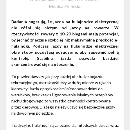
Monika Zielińska
Badania sugerują, że jazda na hulajnodze elektrycznej
nie różni się niczym od jazdy na rowerze. W
rzeczywistości rowery z 10-20 biegami mają potencjał,
by jechać znacznie szybciej niż maksymalna prędkość e-
hulajnogi. Podczas jazdy na hulajnodze elektrycznej
obie stopy pozostają posadzone, aby zapewnić pełną
kontrolę. Stabilna jazda pozwala bardziej
skoncentrować się na otoczeniu.
To powiedziawszy, jak przy każdej obsłudze pojazdu
rekreacyjnego, ostrożność leży w dużej mierze w rękach
kierowcy. Jazda z prędkościami nieodpowiednimi do
warunków, brak kasku i ignorowanie lokalnych przepisów
ruchu drogowego to wszystko czynności kontrolowane
przez kierowcę. Dlatego należy uczyć się bezpiecznej jazdy
na dowolnym pojeździe.
Tradycyjne hulajnogi są zalecane dla młodszych dzieci, wraz