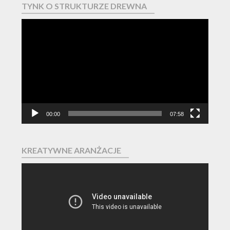
TYNK O STRUKTURZE DREWNA
Odtwarzacz
video
00:00
07:58
KREATYWNE ARANŻACJE
Odtwarzacz
video