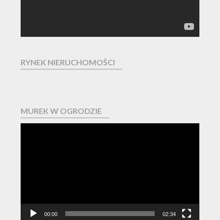
RYNEK NIERUCHOMOŚCI
MUREK W OGRODZIE
Odtwarzacz
video
00:00
02:34