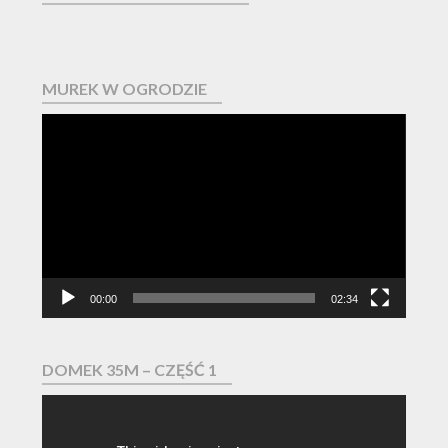
MUREK W OGRODZIE
Odtwarzacz
video
00:00
02:34
DOMEK 35M – CZĘŚĆ 1
Odtwarzacz
video