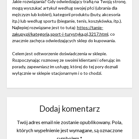
Jakie rozwiązania? Gdy odwiedzający trafią na Twoją stronę,
mogą wyszukać artykuł według swojej płci (ubrania dla
mężczyzn lub kobiet), kategorii produktu (buty, akcesoria
itp.) lub według sportu (bieganie, tenis, koszykówka, itp.).
Najlepiej rozwiązane jest to tutaj:
https://tanie-
zakupy.pl/kategoria,sport-i-turystyka,pl,3217.html
, co
znacznie zachęca odwiedzających sklep do kupowania.
Celem jest odtworzenie doświadczenia w sklepie.
Rozpoczynając rozmowę ze swoimi klientami i oferując im
porady, zapewniasz im usługę, której do tej pory doznali
wyłącznie w sklepie stacjonarnym i o to chodzi.
Dodaj komentarz
Twój adres email nie zostanie opublikowany.
Pola,
których wypełnienie jest wymagane, są oznaczone
symbolem
*