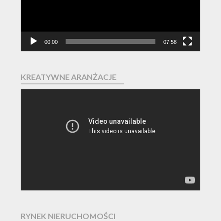
00:00
07:58
KREATYWNE ARANŻACJE
Odtwarzacz
video
RYNEK NIERUCHOMOŚCI