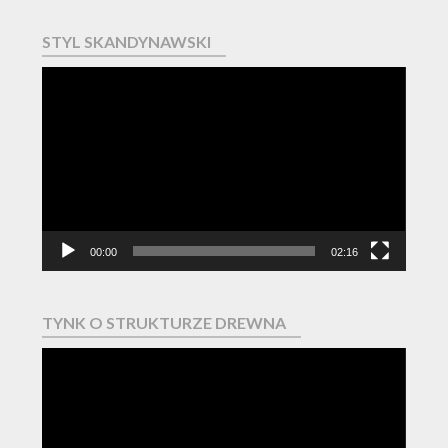
STYL SKANDYNAWSKI
Odtwarzacz
video
00:00
02:16
TYNK O STRUKTURZE DREWNA
Odtwarzacz
video