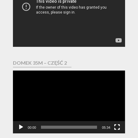
DOMEK 35M – CZĘŚĆ 2
Odtwarzacz
video
00:00
05:34