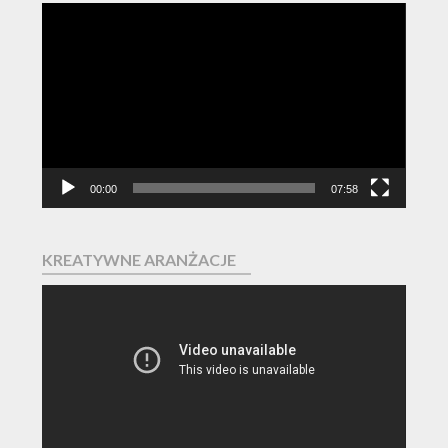
Odtwarzacz
video
00:00
07:58
KREATYWNE ARANŻACJE
Odtwarzacz
video