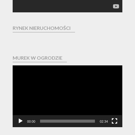
RYNEK NIERUCHOMOŚCI
MUREK W OGRODZIE
Odtwarzacz
video
00:00
02:34