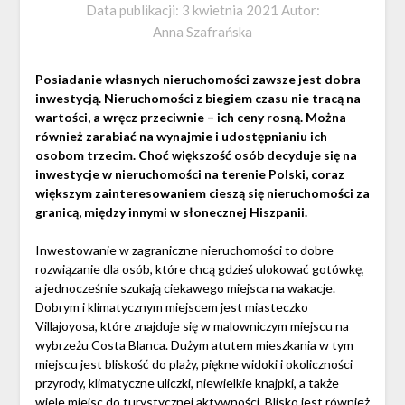
Data publikacji:
3 kwietnia 2021
Autor:
Anna Szafrańska
Posiadanie własnych nieruchomości zawsze jest dobra
inwestycją. Nieruchomości z biegiem czasu nie tracą na
wartości, a wręcz przeciwnie – ich ceny rosną. Można
również zarabiać na wynajmie i udostępnianiu ich
osobom trzecim. Choć większość osób decyduje się na
inwestycje w nieruchomości na terenie Polski, coraz
większym zainteresowaniem cieszą się nieruchomości za
granicą, między innymi w słonecznej Hiszpanii.
Inwestowanie w zagraniczne nieruchomości to dobre
rozwiązanie dla osób, które chcą gdzieś ulokować gotówkę,
a jednocześnie szukają ciekawego miejsca na wakacje.
Dobrym i klimatycznym miejscem jest miasteczko
Villajoyosa, które znajduje się w malowniczym miejscu na
wybrzeżu Costa Blanca. Dużym atutem mieszkania w tym
miejscu jest bliskość do plaży, piękne widoki i okoliczności
przyrody, klimatyczne uliczki, niewielkie knajpki, a także
wiele miejsc do turystycznej aktywności. Blisko jest również