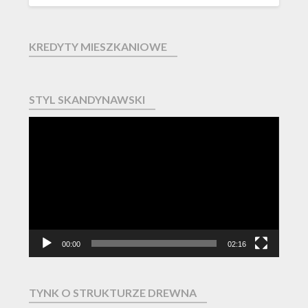
KREDYTY MIESZKANIOWE
STYL SKANDYNAWSKI
Odtwarzacz
video
00:00
02:16
TYNK O STRUKTURZE DREWNA