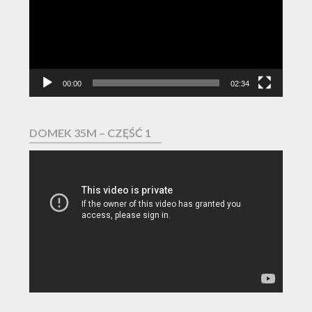
00:00
02:34
DOMEK 35M – CZĘŚĆ 1
Odtwarzacz
video