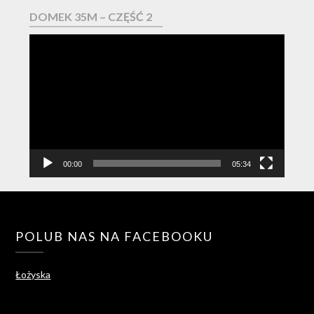
DOMEK 35M – CZĘŚĆ 2
Odtwarzacz
video
00:00
05:34
POLUB NAS NA FACEBOOKU
Łożyska