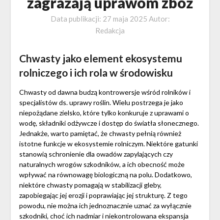
zagrażają uprawom zbóż
Data publikacji:
27 maja 2025
Autor:
Redakcja
Chwasty jako element ekosystemu
rolniczego i ich rola w środowisku
Chwasty od dawna budzą kontrowersje wśród rolników i
specjalistów ds. uprawy roślin. Wielu postrzega je jako
niepożądane zielsko, które tylko konkuruje z uprawami o
wodę, składniki odżywcze i dostęp do światła słonecznego.
Jednakże, warto pamiętać, że chwasty pełnią również
istotne funkcje w ekosystemie rolniczym. Niektóre gatunki
stanowią schronienie dla owadów zapylających czy
naturalnych wrogów szkodników, a ich obecność może
wpływać na równowagę biologiczną na polu. Dodatkowo,
niektóre chwasty pomagają w stabilizacji gleby,
zapobiegając jej erozji i poprawiając jej strukturę. Z tego
powodu, nie można ich jednoznacznie uznać za wyłącznie
szkodniki, choć ich nadmiar i niekontrolowana ekspansja