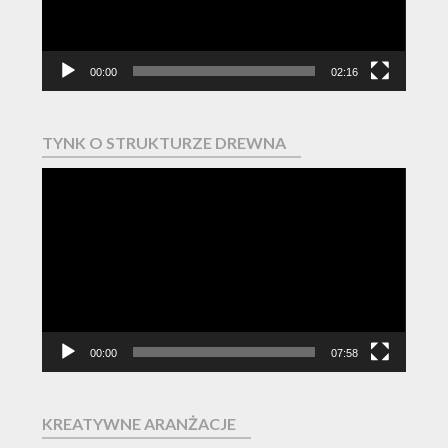
00:00
02:16
TYNK O STRUKTURZE DREWNA
Odtwarzacz
video
00:00
07:58
KREATYWNE ARANŻACJE