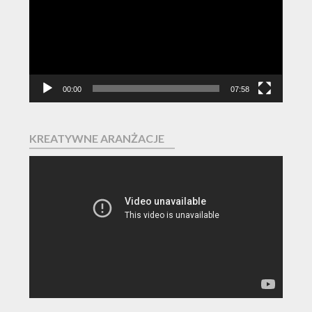
00:00
07:58
KREATYWNE ARANŻACJE
Odtwarzacz
video