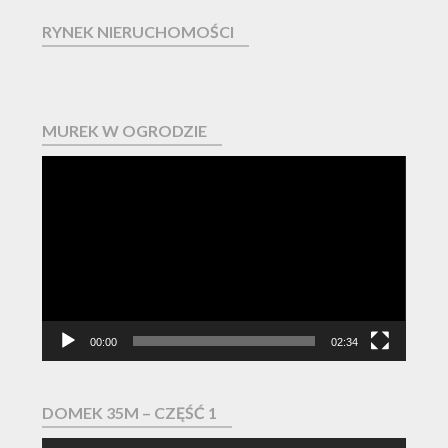
RYNEK NIERUCHOMOŚCI
MUREK W OGRODZIE
Odtwarzacz
video
00:00
02:34
DOMEK 35M – CZĘŚĆ 1