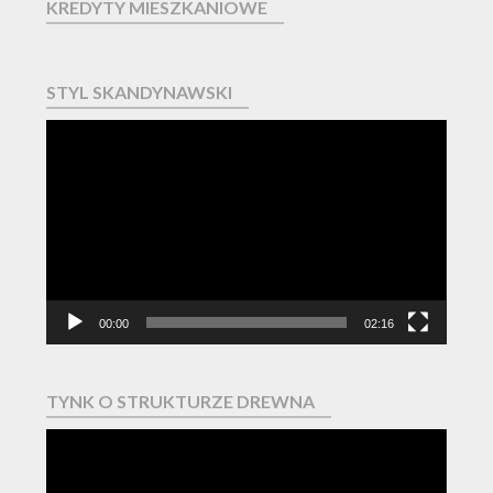
KREDYTY MIESZKANIOWE
STYL SKANDYNAWSKI
Odtwarzacz
video
00:00
02:16
TYNK O STRUKTURZE DREWNA
Odtwarzacz
video