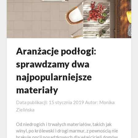
Aranżacje podłogi:
sprawdzamy dwa
najpopularniejsze
materiały
Data publikacji:
15 stycznia 2019
Autor:
Monika
Zielińska
Od niedrogich i trwałych materiałów, takich jak
winyl, po królewski i drogi marmur, z pewnością nie
brakuje opcji posadzkowych dla właścicieli domów