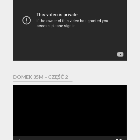
Odtwarzacz
video
DOMEK 35M – CZĘŚĆ 2
Odtwarzacz
video