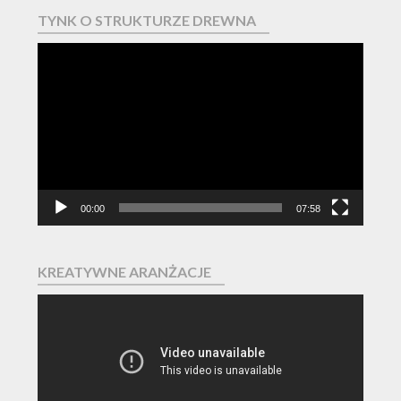
TYNK O STRUKTURZE DREWNA
Odtwarzacz
video
00:00
07:58
KREATYWNE ARANŻACJE
Odtwarzacz
video