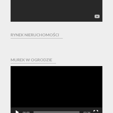
RYNEK NIERUCHOMOŚCI
MUREK W OGRODZIE
Odtwarzacz
video
00:00
02:34