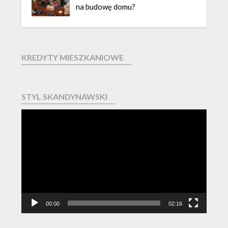
na budowę domu?
KREDYTY MIESZKANIOWE
STYL SKANDYNAWSKI
Odtwarzacz
video
00:00
02:16