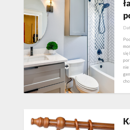
ł
p
Dat
Pod
mom
się
por
nie
gen
chc
K