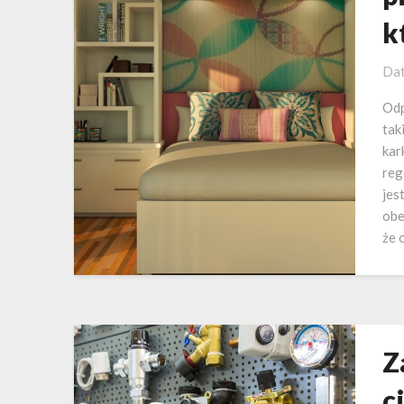
k
Dat
Odp
tak
kar
reg
jes
obe
że 
Z
c