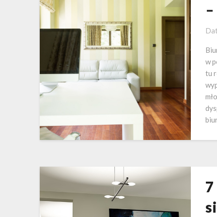
–
Dat
Biu
w p
tu 
wyp
mło
dys
biu
7
s