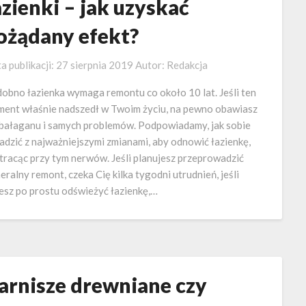
azienki – jak uzyskać
ożądany efekt?
a publikacji:
27 sierpnia 2019
Autor:
Redakcja
obno łazienka wymaga remontu co około 10 lat. Jeśli ten
ent właśnie nadszedł w Twoim życiu, na pewno obawiasz
 bałaganu i samych problemów. Podpowiadamy, jak sobie
adzić z najważniejszymi zmianami, aby odnowić łazienkę,
 tracąc przy tym nerwów. Jeśli planujesz przeprowadzić
eralny remont, czeka Cię kilka tygodni utrudnień, jeśli
esz po prostu odświeżyć łazienkę,…
arnisze drewniane czy