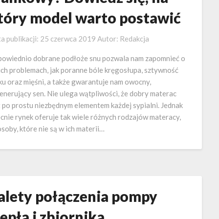
tóry model warto postawić
a publikacji:
25 czerwca 2019
Autor:
Redakcja
owiednio dobrane podłoże snu pozwala nam zapomnieć o
ich problemach, jak poranne bóle kręgosłupa, sztywność
ku oraz mięśni, a także gwarantuje nam owocny,
enerujący sen. Nie ulega wątpliwości, że dobry materac
t po prostu niezbędnym elementem każdej sypialni. Jednak
cnie rynek oferuje tak wiele różnych rodzajów materacy,
osoby, które nie są w ich materii…
alety połączenia pompy
iepła i zbiornika