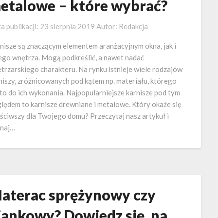
etalowe – które wybrać?
a publikacji:
23 sierpnia 2019
Autor:
Redakcja
nisze są znaczącym elementem aranżacyjnym okna, jak i
ego wnętrza. Mogą podkreślić, a nawet nadać
trzarskiego charakteru. Na rynku istnieje wiele rodzajów
niszy, zróżnicowanych pod kątem np. materiału, którego
to do ich wykonania. Najpopularniejsze karnisze pod tym
lędem to karnisze drewniane i metalowe. Który okaże się
ściwszy dla Twojego domu? Przeczytaj nasz artykuł i
naj…
aterac sprężynowy czy
iankowy? Dowiedz się, na