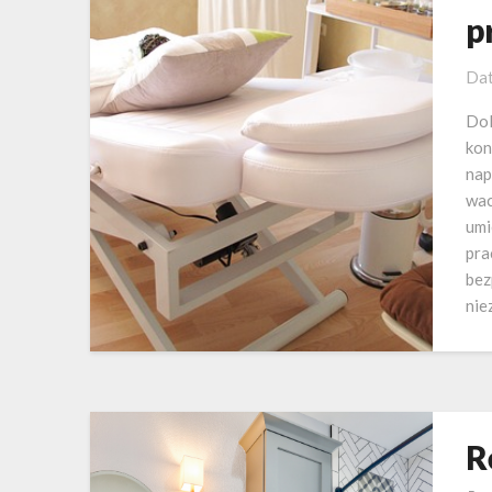
p
Dat
Dol
kon
nap
wac
umi
pra
bez
nie
R