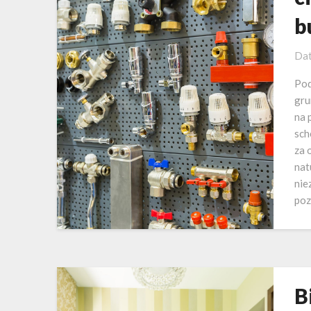
b
Dat
Pod
gru
na 
sch
za 
nat
nie
poz
B