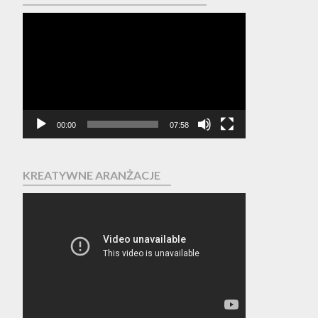
Odtwarzacz
video
00:00
07:58
KREATYWNE ARANŻACJE
Odtwarzacz
video