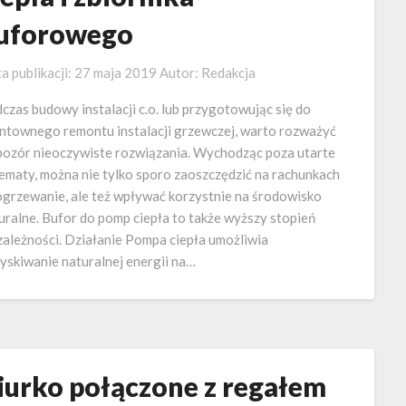
uforowego
a publikacji:
27 maja 2019
Autor:
Redakcja
czas budowy instalacji c.o. lub przygotowując się do
ntownego remontu instalacji grzewczej, warto rozważyć
pozór nieoczywiste rozwiązania. Wychodząc poza utarte
ematy, można nie tylko sporo zaoszczędzić na rachunkach
ogrzewanie, ale też wpływać korzystnie na środowisko
uralne. Bufor do pomp ciepła to także wyższy stopień
zależności. Działanie Pompa ciepła umożliwia
yskiwanie naturalnej energii na…
iurko połączone z regałem