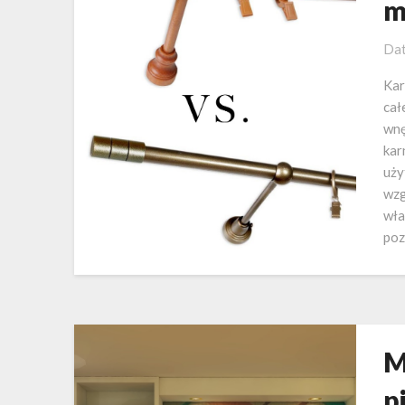
m
Dat
Kar
cał
wnę
kar
uży
wzg
wła
poz
M
p