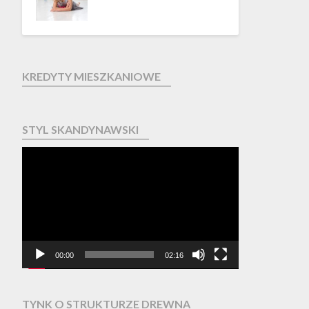
KREDYTY MIESZKANIOWE
STYL SKANDYNAWSKI
Odtwarzacz
video
00:00
02:16
TYNK O STRUKTURZE DREWNA