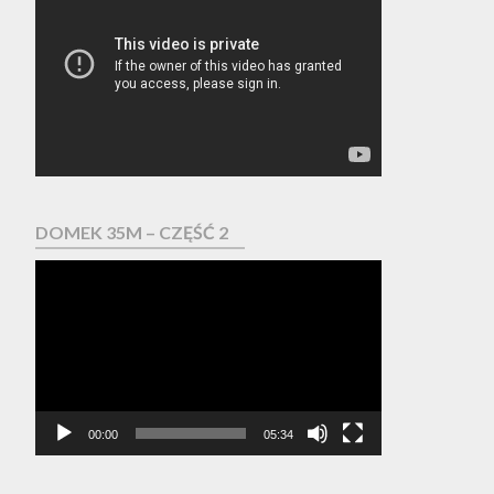
video
DOMEK 35M – CZĘŚĆ 2
Odtwarzacz
video
00:00
05:34