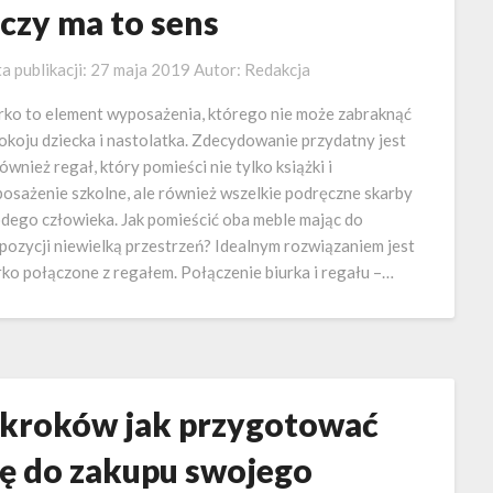
 czy ma to sens
a publikacji:
27 maja 2019
Autor:
Redakcja
rko to element wyposażenia, którego nie może zabraknąć
okoju dziecka i nastolatka. Zdecydowanie przydatny jest
również regał, który pomieści nie tylko książki i
osażenie szkolne, ale również wszelkie podręczne skarby
dego człowieka. Jak pomieścić oba meble mając do
pozycji niewielką przestrzeń? Idealnym rozwiązaniem jest
rko połączone z regałem. Połączenie biurka i regału –…
 kroków jak przygotować
ię do zakupu swojego